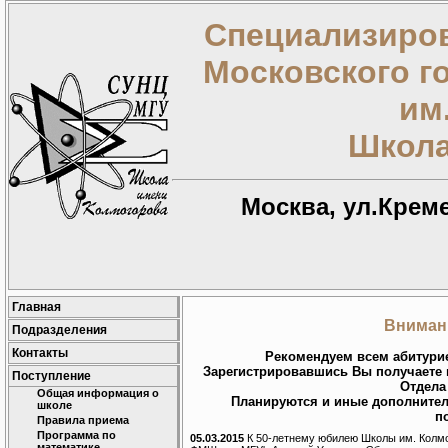
Специализиров
Московского г
им
Школа
Москва, ул.Креме
Главная
Вниман
Подразделения
Контакты
Рекомендуем всем абитур
Зарегистрировавшись Вы получаете 
Поступление
Отдела
Общая информация о
Планируются и иные дополнител
школе
п
Правила приема
Программа по
05.03.2015
К 50-летнему юбилею Школы им. Колмог
математике