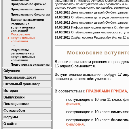
ФМШ при МГУ'.
Алексей Устинов Сборник состои
предлагались на вступительных экзаменах в 10 
Программа по физике
разного уровня сложности по алгебре, геометри
Программа по химии
01.03.2015
День открытых дверей
Отдел приема
Программа по биологии
24.03.2012
Опубликованы даты ряда региональны
Варианты экзаменов
24.03.2012
День открытых дверей
Отдел приема
Расписание
24.03.2012
Информация отдела приема
Отдел пр
вступительных
испытаний
24.03.2012
Опубликована дата московских вступ
Московские
29.07.2011
Отдел приема Распорядок дня на 31 ав
вступительные
испытания
-
Результаты
Московские вступит
региональных
вступительных
испытаний
В связи с принятием решения о проведен
Подготовка к экзаменам
16 апреля) отменяется.
Обучение
Вступительные испытания пройдут
17 ап
Проживание, досуг
экзамен для всех абитуриентов.
Школьный фольклор
История
В соответствии с
ПРАВИЛАМИ ПРИЕМА
Выпускники
поступающие в 10 или 11 класс
фи
физика
;
Помощь школе
Фотоальбом
поступающие в 10 класс
химическ
Форумы
поступающие в 10 класс
биологич
О сайте
биология
.