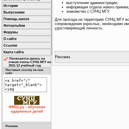
выступление администрации;
История
информация отдела нового приема
знакомство с СУНЦ МГУ.
Выпускники
Помощь школе
Для прохода на территорию СУНЦ МГУ вс
сопровождения взрослых, необходимо име
Фотоальбом
удостоверяющий личность.
Форумы
О сайте
Ссылки
Карта сайта
Реклама
Проводится запись на
очные курсы СУНЦ МГУ на
2011-12 учебный год
Поставьте ссылку на наш
сайт:
ФМШ.ру - обучение
одаренных детей
Реклама