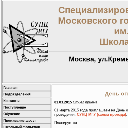
Специализиров
Московского г
им
Школа
Москва, ул.Креме
Главная
День о
Подразделения
Контакты
01.03.2015
Отдел приема
Поступление
01 марта 2015 года приглашаем на День о
Обучение
проведения:
СУНЦ МГУ (схема проезда)
.
Проживание, досуг
Планируется:
Школьный фольклор