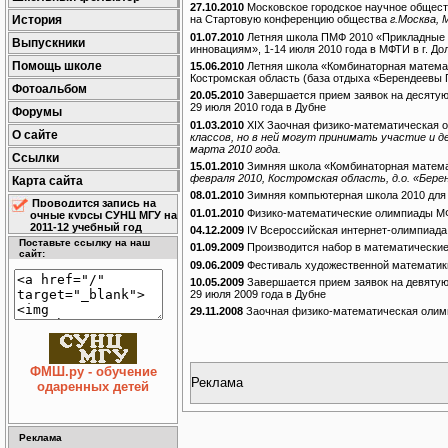
27.10.2010
Московское городское научное общест
История
на Стартовую конференцию общества
г.Москва,
01.07.2010
Летняя школа ПМФ 2010 «Прикладные 
Выпускники
инновациям», 1-14 июля 2010 года в МФТИ в г. До
Помощь школе
15.06.2010
Летняя школа «Комбинаторная математи
Костромская область (база отдыха «Берендеевы
Фотоальбом
20.05.2010
Завершается прием заявок на десятую
29 июля 2010 года в Дубне
Форумы
01.03.2010
XIX Заочная физико-математическая
О сайте
классов, но в ней могут принимать участие и д
марта 2010 года.
Ссылки
15.01.2010
Зимняя школа «Комбинаторная матема
февраля 2010, Костромская область, д.о. «Бер
Карта сайта
08.01.2010
Зимняя компьютерная школа 2010 для
Проводится запись на
01.01.2010
Физико-математические олимпиады МФТ
очные курсы СУНЦ МГУ на
2011-12 учебный год
04.12.2009
IV Всероссийская интернет-олимпиада
Поставьте ссылку на наш
01.09.2009
Производится набор в математические 
сайт:
09.06.2009
Фестиваль художественной математик
10.05.2009
Завершается прием заявок на девятую
29 июля 2009 года в Дубне
29.11.2008
Заочная физико-математическая олим
ФМШ.ру - обучение
Реклама
одаренных детей
Реклама