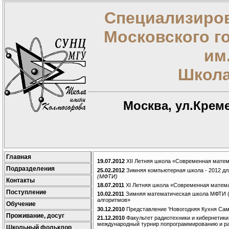
Специализиров
Московского г
им
Школа
Москва, ул.Креме
Главная
19.07.2012
XII Летняя школа «Современная матема
Подразделения
25.02.2012
Зимняя компьютерная школа - 2012 дл
(МФТИ)
Контакты
18.07.2011
XI Летняя школа «Современная математ
Поступление
10.02.2011
Зимняя математическая школа МФТИ (1
алгоритмов»
Обучение
30.12.2010
Представление 'Новогодняя Кухня Сам
Проживание, досуг
21.12.2010
Факультет радиотехники и кибернетики
международный турнир попрограммированию и ради
Школьный фольклор