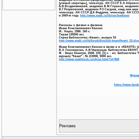
академик И.К.Кикоин (председатель), академик А.Н.Ко
(ученый секретарь), член-корр. АН СССР А.А.Абрикос
Б.В.Воздвиженский, академик В.М.Глушков, академик 
В.Г.Разумовский, академик Р.3.Сагдеев, канд.хим.на
член-корр. АН СССР Д.К.Фаддеев, член-корр. АН ССС
в 2005-м году.
http://www.math.ru/lib/
ser/bmkvant
Рассказы о физике и физиках.
Исаак Константинович Кикоин
М.: Наука, 1986. 160 с.
Тираж 130000 экз.
Серия Библиотечка «Квант», выпуск 53
http://www.math.ru/lib/
book/djvu/bib-kvant/
kvant_53.djv
Исаак Константинович Кикоин в жизни и в «КВАНТЕ» (к
В.А.Тихомирова, А.И.Черноуцан. Библиотечка КВАНТ. 
М. : Бюро Квантум, 2008. 235, [1] с. : ил. Библиотечка 
журналу "Квант" ; № 2/2008, 5000 экз.
http://www.mathbook.ru/
show.html?id=968
Журна
https://www.face
Реклама