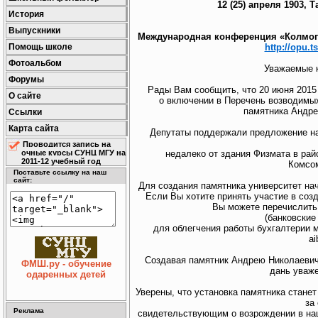
12 (25) апреля 1903, 
История
Выпускники
Международная конференция «Колмогоро
http://opu.
Помощь школе
Фотоальбом
Уважаемые к
Форумы
Рады Вам сообщить, что 20 июня 2015
О сайте
о включении в Перечень возводимых
памятника Андре
Ссылки
Карта сайта
Депутаты поддержали предложение на
Проводится запись на
недалеко от здания Физмата в рай
очные курсы СУНЦ МГУ на
2011-12 учебный год
Комсо
Поставьте ссылку на наш
сайт:
Для создания памятника университет нач
Если Вы хотите принять участие в соз
Вы можете перечислить
(банковские
для облегчения работы бухгалтерии 
ai
Создавая памятник Андрею Николаевичу
ФМШ.ру - обучение
дань уваже
одаренных детей
Уверены, что установка памятника станет
за
Реклама
свидетельствующим о возрождении в наш