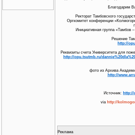
Благодарим Ва
Ректорат Тамбовского государст
Оргкомитет конференции «Колмогоро
Инициативная группа «Тамбов –
Решение Там
http://o
Реквизиты счета Университета для пож
http://opu.tsutmb.ru/dannie%20dla%2
фото из Архива Академи
http://www.arr
Источник:
http:/
via
http://kolmogo
Реклама