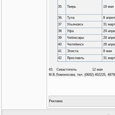
35
Тверь
19 мая
36.
Тула
8 апре
37
Ульяновск
31 мар
38
Уфа
29 апр
39
Чебоксары
28 апр
40
Челябинск
28 апр
41
Элиста
8 мая
42
Ярославль
31 мар
43. Севастополь 12 мая 9.00 ул
М.В.Ломоносова, тел. (0692) 402225, 4879
Реклама