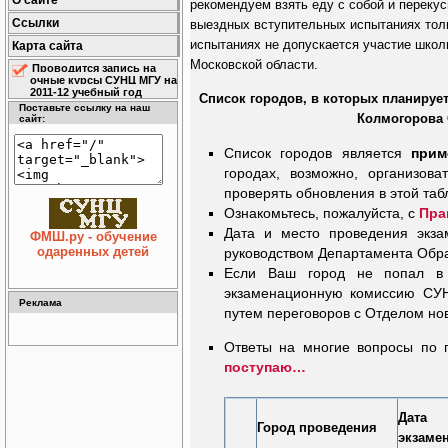
О сайте
рекомендуем взять еду с собой и перекус
Ссылки
выездных вступительных испытаниях толь
испытаниях не допускается участие школ
Карта сайта
Московской области.
Проводится запись на
очные курсы СУНЦ МГУ на
2011-12 учебный год
Список городов, в которых планируе
Поставьте ссылку на наш
Колмогорова
сайт:
Список городов является
прим
городах, возможно, организов
проверять обновления в этой таб
Ознакомьтесь, пожалуйста, с
Пра
Дата и место проведения экза
ФМШ.ру - обучение
одаренных детей
руководством Департамента Обр
Если Ваш город не попал в 
экзаменационную комиссию СУН
Реклама
путем переговоров с Отделом нов
Ответы на многие вопросы по
поступаю…
Дата
Город проведения
экзаме