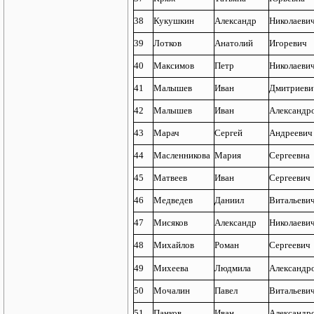
38
Кукушкин
Александр
Николаеви
39
Лотков
Анатолий
Игоревич
40
Максимов
Петр
Николаеви
41
Малышев
Иван
Дмитриеви
42
Малышев
Иван
Александр
43
Марач
Сергей
Андреевич
44
Масленникова
Мария
Сергеевна
45
Матвеев
Иван
Сергеевич
46
Медведев
Даниил
Витальеви
47
Мисяков
Александр
Николаеви
48
Михайлов
Роман
Сергеевич
49
Михеева
Людмила
Александр
50
Мочалин
Павел
Витальеви
51
Панков
Иван
Александр