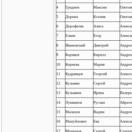
4
Гриднев
Максим
Олегов
5
Дорина
Ксения
Олегов
6
Дорофеева
Алиса
Алекса
7
Елкин
Егор
Алекса
8
Ивановский
Дмитрий
Андре
9
Кориков
Кирилл
Андре
10
Корнева
Мария
Андрее
11
Кудрявцев
Георгий
Алексе
12
Кузьмин
Сергей
Андре
13
Кузьмина
Ирина
Валерь
14
Лукманов
Руслан
Айрат
15
Малахов
Вадим
Андре
16
Мануйлович
Ева
Алекса
17
Меньшов
Сергей
Сергее