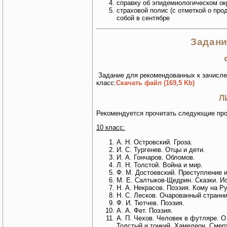
справку об эпидемиологическом окр
страховой полис (с отметкой о про
собой в сентябре
Задани
Задание для рекомендованных к зачислен
класс:
Скачать файл (169,5 Kb)
Л
Рекомендуется прочитать следующие про
10 класс:
А. Н. Островский. Гроза.
И. С. Тургенев. Отцы и дети.
И. А. Гончаров. Обломов.
Л. Н. Толстой. Война и мир.
Ф. М. Достоевский. Преступление и
М. Е. Салтыков-Щедрин. Сказки. Ис
Н. А. Некрасов. Поэзия. Кому на Р
Н. С. Лесков. Очарованный странни
Ф. И. Тютчев. Поэзия.
А. А. Фет. Поэзия.
А. П. Чехов. Человек в футляре. 
Толстый и тонкий. Хамелеон. Смер