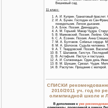
Вишневый сад.
11 класс:
А. И. Куприн. Гранатовый браслет.
И. А. Бунин. Господин из Сан-Фран
понедельник. Легкое дыхание.
А. Блок. Поэзия. Двенадцать.
А. М. Горький. Макар Чудра. Стару
В. Маяковский. Поэзия. Люблю. Обл
С. А. Есенин. Поэзия. Анна Спешка
М. А. Булгаков. Собачье сердце. М
М. А. Шолохов. Судьба человека. 
А. Т. Твардовский. Поэзия. Василий
В. Т. Шаламов. Галстук. Последни
В. Астафьев. Пастух и пастушка.
А. И. Солженицын. Один день Иван
В. М. Шукшин. Срезал. Чудик. Мил
В. Распутин. Прощание с матерой.
СПИСКИ рекомендованны
2010/2011 уч. год по р
олимпиадной школе и 
В дополнение к
уже рекомендова
олимпиады, проводимой в рамках Лет