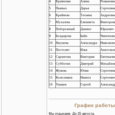
4
Кравченко
Алина
Романовн
5
Пьяных
Дарья
Сергеевн
6
Крайнева
Татьяна
Андреевн
7
Мухалева
Елизавета
Викторов
8
Побережный
Даниил
Юрьевич
9
Болдырева
Байн
Чингизов
10
Якушева
Александра
Николаев
11
Постолит
Илья
Анатолье
12
Сарангова
Виктория
Евгеньевн
13
Субботин
Дмитрий
Михайло
14
Жукова
Юлия
Сергеевн
15
Колесников
Никита
Сергееви
16
Ушаков
Сергей
Александ
График работы 
Мы отдыхаем. До 25 августа.