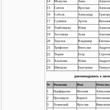
14
Межуева
Анна
Алексее
15
Сигеев
Ярослав
Алекса
16
Соболь
Александр
Григор
17
Сулимов
Артем
Виталь
18
Тамбовцева
Юлия
Алекса
19
Тастекова
Асия
Азатов
20
Терехов
Владимир
Евгенье
21
Трифонов
Вячеслав
Андрее
22
Тюрин
Егор
Сергее
23
Хлопенко
Юлия
Андрее
24
Швецова
Екатерина
Тимуро
рекомендовать к зачи
№
Фамилия
Имя
Отчество
1
Порфирьева
Наталия
Алексеев
2
Просвиров
Кирилл
Антонови
3
Лозинский
Ярослав
Николаев