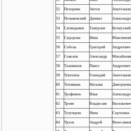
52
Печеркин
Антон
Анатольев
53
Полыковский
Даниил
Александр
54
Сагиндыков
Тамерлан
Бехмухамб
55
Сидорова
Нина
Максимовн
56
Соболь
Григорий
Андреевич
57
Соколов
Александр
Михайлов
58
Таламанов
Павел
Андреевич
59
Тектонов
Геннадий
Анатольев
60
Теплякова
Наталья
Дмитриевн
61
Трофимов
Илья
Александр
62
Троян
Владислав
Васильеви
63
Тулупцева
Нина
Сергеевна
64
Уруев
Андрей
Вячеславо