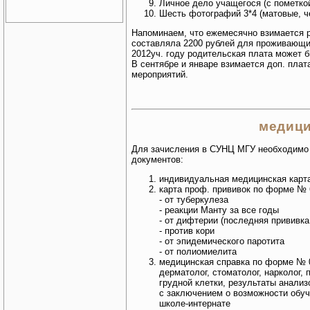
Личное дело учащегося (с пометкой
Шесть фотографий 3*4 (матовые, ч
Напоминаем, что ежемесячно взимается ро
составляла 2200 рублей для проживающих
2012уч. году родительская плата может 
В сентябре и январе взимается доп. плат
мероприятий.
медици
Для зачисления в СУНЦ МГУ необходимо
документов:
индивидуальная медицинская карта
карта проф. прививок по форме № 
- от туберкулеза
- реакции Манту за все годы
- от дифтерии (последняя прививка
- против кори
- от эпидемического паротита
- от полиомиелита
медицинская справка по форме № 0
дерматолог, стоматолог, нарколог,
грудной клетки, результаты анализ
с заключением о возможности обуч
школе-интернате