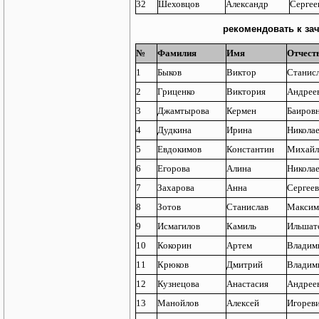
32
Шеховцов
Александр
Сергее
рекомендовать к за
№
Фамилия
Имя
Отчест
1
Быков
Виктор
Станис
2
Гриценко
Виктория
Андрее
3
Джамтырова
Кермен
Баиров
4
Дудкина
Ирина
Никола
5
Евдокимов
Константин
Михайл
6
Егорова
Алина
Никола
7
Захарова
Анна
Сергее
8
Зотов
Станислав
Максим
9
Исмагилов
Камиль
Ильшат
10
Кокорин
Артем
Владим
11
Крюков
Дмитрий
Владим
12
Кузнецова
Анастасия
Андрее
13
Манойлов
Алексей
Игорев