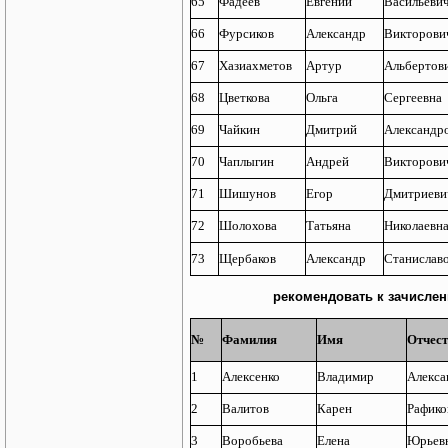
65
Фадеев
Евгений
Васильеви
66
Фурсиков
Александр
Викторови
67
Хазиахметов
Артур
Альбертов
68
Цветкова
Ольга
Сергеевна
69
Чайкин
Дмитрий
Александр
70
Чаплыгин
Андрей
Викторови
71
Шишунов
Егор
Дмитриеви
72
Шолохова
Татьяна
Николаевн
73
Щербаков
Александр
Станислав
рекомендовать к зачислен
№
Фамилия
Имя
Отчес
1
Алексенко
Владимир
Алекса
2
Валитов
Карен
Рафико
3
Воробьева
Елена
Юрьев