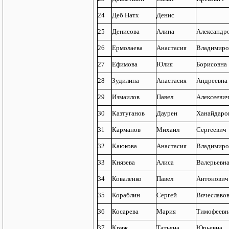
24
Деб Натх
Денис
25
Денисова
Алина
Александр
26
Ермолаева
Анастасия
Владимиро
27
Ефимова
Юлия
Борисовна
28
Зудилина
Анастасия
Андреевна
29
Измаилов
Павел
Алексееви
30
Казтуганов
Даурен
Ханайдаро
31
Карманов
Михаил
Сергеевич
32
Каюкова
Анастасия
Владимиро
33
Князева
Алиса
Валерьевн
34
Коваленко
Павел
Антонович
35
Кораблин
Сергей
Вячеславо
36
Косарева
Мария
Тимофеевн
37
Кряж
Татьяна
Юрьевна