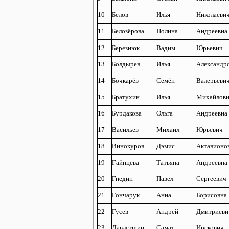
10
Белов
Илья
Николаеви
11
Белозёрова
Полина
Андреевна
12
Березнюк
Вадим
Юрьевич
13
Болдырев
Илья
Александр
14
Бочкарёв
Семён
Валерьеви
15
Братухин
Илья
Михайлов
16
Бурдакова
Ольга
Андреевна
17
Васильев
Михаил
Юрьевич
18
Винокуров
Дэмис
Актавионо
19
Гайнцева
Татьяна
Андреевна
20
Гнедин
Павел
Сергеевич
21
Гончарук
Анна
Борисовна
22
Гусев
Андрей
Дмитриеви
23
Давлетшин
Самат
Ирекович