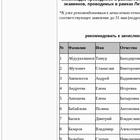
экзаменов, проводимых в рамках Л
*К
уже рекомендованным к зачислению
отно
соответствующее заявление до 31 мая (подр
рекомендовать к зачислен
№
Фамилия
Имя
Отчество
1
Абдурахманов
Тимур
Баходиров
2
Абухович
Станислав
Викторови
3
Ампилогов
Андрей
Вадимович
4
Андреева
Елена
Игоревна
5
Анюшева
Елена
Батыровна
6
Бабайлова
Полина
Антоновна
7
Багаев
Дмитрий
Владислав
8
Базаров
Владимир
Алексееви
9
Балыбин
Степан
Николаеви