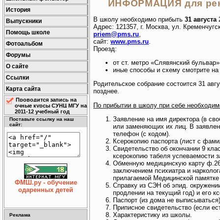
ИНФОРМАЦИЯ для рек
История
В школу необходимо прибыть
31 августа
Выпускники
Адрес: 121357, г. Москва, ул. Кременчугска
Помощь школе
priem@pms.ru
,
сайт:
www.pms.ru
.
Фотоальбом
Проезд:
Форумы
от ст. метро «Слявянский бульвар»
О сайте
иные способы и схему смотрите на
Ссылки
Родительское собрание состоится 31 авгу
Карта сайта
позднее.
Проводится запись на
По прибытии в школу при себе необходим
очные курсы СУНЦ МГУ на
2011-12 учебный год
Заявление на имя директора (в св
Поставьте ссылку на наш
сайт:
или заменяющих их лиц. В заявлен
телефон (с кодом).
Ксерокопию паспорта (лист с фамил
Свидетельство об окончании 9 клас
ксерокопию табеля успеваемости з
Обменную медицинскую карту ф.26 (
заключением психиатра и нарколо
прилагаемой Медицинской памятке -
ФМШ.ру - обучение
Справку из СЭН об эпид. окружении
одаренных детей
продлении на текущий год) и его к
Паспорт (из дома не выписываться)
Приписное свидетельство (если ест
Характеристику из школы.
Реклама