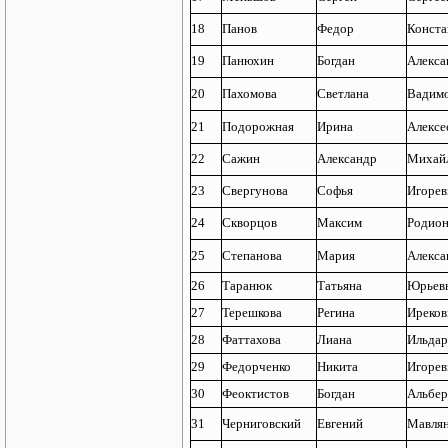
18
Панов
Федор
Конста
19
Панюхин
Богдан
Алекса
20
Пахомова
Светлана
Вадим
21
Подорожная
Ирина
Алексе
22
Сажин
Александр
Михай
23
Свергунова
Софья
Игорев
24
Скворцов
Максим
Родио
25
Степанова
Мария
Алекса
26
Таранюк
Татьяна
Юрьев
27
Терешкова
Регина
Иреков
28
Фаттахова
Лиана
Ильдар
29
Федорченко
Никита
Игорев
30
Феоктистов
Богдан
Альбер
31
Черниговский
Евгений
Мавля