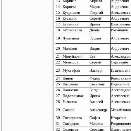
13
Кориков
Кирилл
Андреевич
14
Корнева
Мария
Андреевна
15
Кудрявцев
Георгий
Алексеевич
16
Кузьмин
Сергей
Андреевич
17
Кузьмина
Ирина
Валерьевна
18
Кузьмичева
Диана
Романовна
19
Лукманов
Руслан
Айратович
20
Малахов
Вадим
Андреевич
21
Мануйлович
Ева
Александро
22
Меньшов
Сергей
Сергеевич
23
Мустафин
Ильнур
Ильгамович
24
Панов
Федор
Константин
25
Пахомова
Светлана
Вадимовна
26
Пашохин
Богдан
Александро
27
Подорожная
Ирина
Алексеевна
28
Романов
Алексей
Алексеевич
29
Сажин
Александр
Михайлови
30
Свергунова
Софья
Игоревна
31
Скворцов
Максим
Родионович
32
Соловьев
Серафим
Дмитриеви