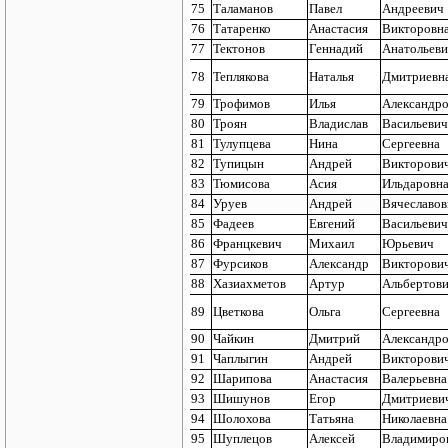
75
Таламанов
Павел
Андреевич
76
Татаренко
Анастасия
Викторовн
77
Тектонов
Геннадий
Анатольев
78
Теплякова
Наталья
Дмитриевн
79
Трофимов
Илья
Александр
80
Троян
Владислав
Васильевич
81
Тулупцева
Нина
Сергеевна
82
Тупицын
Андрей
Викторови
83
Тюмисова
Асия
Ильдаровн
84
Уруев
Андрей
Вячеславов
85
Фадеев
Евгений
Васильевич
86
Францкевич
Михаил
Юрьевич
87
Фурсиков
Александр
Викторови
88
Хазиахметов
Артур
Альбертов
89
Цветкова
Ольга
Сергеевна
90
Чайкин
Дмитрий
Александр
91
Чаплыгин
Андрей
Викторови
92
Шарипова
Анастасия
Валерьевна
93
Шишунов
Егор
Дмитриеви
94
Шолохова
Татьяна
Николаевна
95
Шуплецов
Алексей
Владимиро