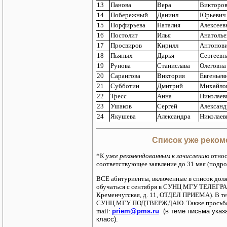
13
Панова
Вера
Викторо
14
Побережный
Даниил
Юрьевич
15
Порфирьева
Наталия
Алексеев
16
Постолит
Илья
Анатолье
17
Просвиров
Кирилл
Антонов
18
Пьяных
Дарья
Сергеевн
19
Рунова
Станислава
Олеговна
20
Сарангова
Виктория
Евгеньев
21
Субботин
Дмитрий
Михайло
22
Тресс
Анна
Николаев
23
Ушаков
Сергей
Александ
24
Якушева
Александра
Николаев
Список уже реком
*К
уже рекомендованным к зачислению
относ
соответствующее заявление до 31 мая (подр
ВСЕ абитуриенты, включенные в список дол
обучаться с сентября в СУНЦ МГУ ТЕЛЕГРАММ
Кременчугская, д. 11, ОТДЕЛ ПРИЕМА). В те
СУНЦ МГУ ПОДТВЕРЖДАЮ. Также просьб
mail:
priem@pms.ru
(в теме письма указ
класс).