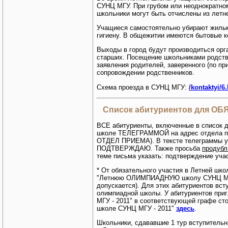
СУНЦ МГУ. При грубом или неоднократно
школьники могут быть отчислены из летн
Учащиеся самостоятельно убирают жилы
гигиену. В общежитии имеются бытовые к
Выходы в город будут производиться орг
старших. Посещение школьниками родств
заявления родителей, заверенного
(по пр
сопровождении родственников.
Схема проезда в СУНЦ МГУ:
/kontaktyi/6
Список абитуриентов для ОБ
ВСЕ абитуриенты, включенные в список 
школе ТЕЛЕГРАММОЙ на адрес отдела прие
ОТДЕЛ ПРИЕМА). В тексте телеграммы 
ПОДТВЕРЖДАЮ. Также просьба
продубл
теме письма указать: подтверждение учас
* От обязательного участия в Летней шк
"Летнюю ОЛИМПИАДНУЮ школу СУНЦ МГУ -
допускается). Для этих абитуриентов вс
олимпиадной школы. У абитуриентов пр
МГУ - 2011" в соответствующей графе ст
школе СУНЦ МГУ - 2011"
здесь
.
Школьники, сдававшие 1 тур вступительн