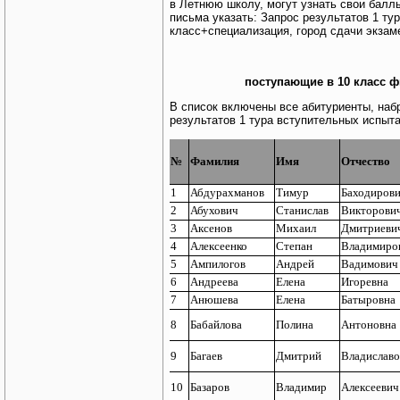
в Летнюю школу, могут узнать свои баллы,
письма указать: Запрос результатов 1 т
класс+специализация, город сдачи экзаме
поступающие в 10 класс 
В список включены все абитуриенты, набр
результатов 1 тура вступительных испыт
№
Фамилия
Имя
Отчество
1
Абдурахманов
Тимур
Баходиров
2
Абухович
Станислав
Викторови
3
Аксенов
Михаил
Дмитриеви
4
Алексеенко
Степан
Владимиро
5
Ампилогов
Андрей
Вадимович
6
Андреева
Елена
Игоревна
7
Анюшева
Елена
Батыровна
8
Бабайлова
Полина
Антоновна
9
Багаев
Дмитрий
Владислав
10
Базаров
Владимир
Алексеевич