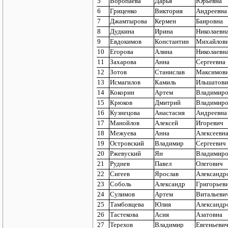
5
Воропаева
Дарья
Юрьевна
6
Гриценко
Виктория
Андреевна
7
Джамтырова
Кермен
Баировна
8
Дудкина
Ирина
Николаевн
9
Евдокимов
Константин
Михайлов
10
Егорова
Алина
Николаевн
11
Захарова
Анна
Сергеевна
12
Зотов
Станислав
Максимов
13
Исмагилов
Камиль
Ильшатови
14
Кокорин
Артем
Владимиро
15
Крюков
Дмитрий
Владимиро
16
Кузнецова
Анастасия
Андреевна
17
Манойлов
Алексей
Игоревич
18
Межуева
Анна
Алексеевн
19
Островский
Владимир
Сергеевич
20
Ржевуский
Ян
Владимиро
21
Руднев
Павел
Олегович
22
Сигеев
Ярослав
Александр
23
Соболь
Александр
Григорьев
24
Сулимов
Артем
Витальеви
25
Тамбовцева
Юлия
Александр
26
Тастекова
Асия
Азатовна
27
Терехов
Владимир
Евгеньеви