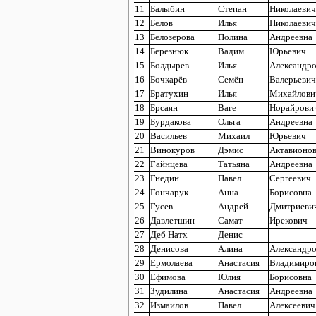
11
Балыбин
Степан
Николаевич
12
Белов
Илья
Николаевич
13
Белозерова
Полина
Андреевна
14
Березнюк
Вадим
Юрьевич
15
Болдырев
Илья
Александр
16
Бочкарёв
Семён
Валерьевич
17
Братухин
Илья
Михайлови
18
Брсаян
Ваге
Норайрови
19
Бурдакова
Ольга
Андреевна
20
Васильев
Михаил
Юрьевич
21
Винокуров
Дэмис
Актавионо
22
Гайнцева
Татьяна
Андреевна
23
Гнедин
Павел
Сергеевич
24
Гончарук
Анна
Борисовна
25
Гусев
Андрей
Дмитриеви
26
Давлетшин
Самат
Ирекович
27
Деб Натх
Денис
28
Денисова
Алина
Александр
29
Ермолаева
Анастасия
Владимиро
30
Ефимова
Юлия
Борисовна
31
Зудилина
Анастасия
Андреевна
32
Измаилов
Павел
Алексеевич