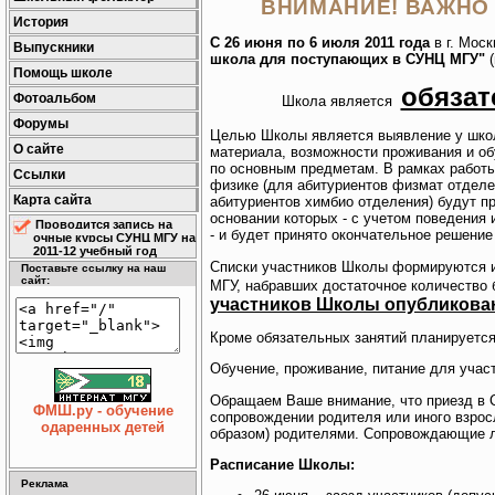
ВНИМАНИЕ! ВАЖНО
История
С 26 июня по 6 июля 2011 года
в г. Мос
Выпускники
школа для поступающих в СУНЦ МГУ"
Помощь школе
обяза
Фотоальбом
Школа является
Форумы
Целью Школы является выявление у школ
О сайте
материала, возможности проживания и об
по основным предметам. В рамках работ
Ссылки
физике (для абитуриентов физмат отделен
Карта сайта
абитуриентов химбио отделения) будут п
основании которых - с учетом поведени
Проводится запись на
- и будет принято окончательное решени
очные курсы СУНЦ МГУ на
2011-12 учебный год
Списки участников Школы формируются 
Поставьте ссылку на наш
сайт:
МГУ, набравших достаточное количество
участников Школы опубликован
Кроме обязательных занятий планируется
Обучение, проживание, питание для учас
Обращаем Ваше внимание, что приезд в
ФМШ.ру - обучение
сопровождении родителя или иного взрос
одаренных детей
образом) родителями. Сопровождающие л
Расписание Школы:
Реклама