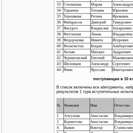
33
Степанова
Мария
Александро
34
Таранюк
Татьяна
Юрьевна
35
Терешкова
Регина
Ирековна
36
Фабарисов
Дмитрий
Тимурович
37
Фагурел
Владислав
Захарьевич
38
Фаттахова
Лиана
Ильдаровна
39
Федорченко
Никита
Игоревич
40
Феоктистов
Богдан
Альбертови
41
Хотько
Михаил
Андреевич
42
Черниговский
Евгений
Мавлянови
43
Шеховцов
Александр
Сергеевич
44
Янин
Ярослав
Викторович
поступающие в 10 к
В список включены все абитуриенты, набр
результатов 1 тура вступительных испыт
№
Фамилия
Имя
Отчество
1
Алтухова
Анастасия
Владимиро
2
Бормотова
Анастасия
Владимиро
4
Быков
Виктор
Станислав