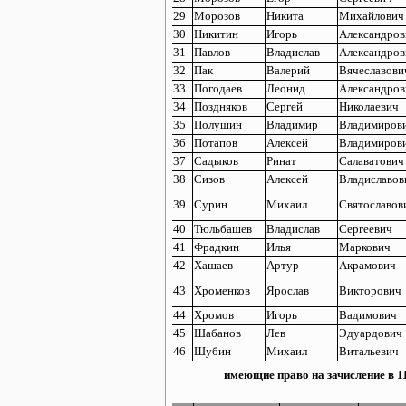
29
Морозов
Никита
Михайлович
30
Никитин
Игорь
Александров
31
Павлов
Владислав
Александров
32
Пак
Валерий
Вячеславови
33
Погодаев
Леонид
Александров
34
Поздняков
Сергей
Николаевич
35
Полушин
Владимир
Владимиров
36
Потапов
Алексей
Владимиров
37
Садыков
Ринат
Салаватович
38
Сизов
Алексей
Владиславов
39
Сурин
Михаил
Святославов
40
Тюльбашев
Владислав
Сергеевич
41
Фрадкин
Илья
Маркович
42
Хашаев
Артур
Акрамович
43
Хроменков
Ярослав
Викторович
44
Хромов
Игорь
Вадимович
45
Шабанов
Лев
Эдуардович
46
Шубин
Михаил
Витальевич
имеющие право на зачисление в 1