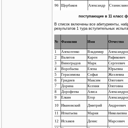
96
Щербаков
Александр
Станислав
п
оступающие в 11 класс 
В список включены все абитуриенты, набр
результатов 1 тура вступительных испыт
№
Фамилия
Имя
Отчество
1
Алексеенко
Владимир
Александро
2
Валитов
Карен
Рафикович
3
Виноградов
Марк
Сергеевич
4
Воробьева
Елена
Юрьевна
5
Герасимова
Софья
Жоэлевна
6
Гриднев
Максим
Олегович
7
Дорина
Ксения
Олеговна
8
Дорофеева
Алиса
Александро
9
Елкин
Егор
Александро
10
Ивановский
Дмитрий
Андреевич
11
Игнатьева
Мария
Николаевна
12
Исхаков
Денис
Марсович