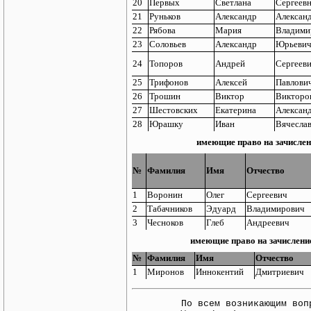
20
Первых
Светлана
Сергеев
21
Руньков
Александр
Алексан
22
Рябова
Мария
Владими
23
Соловьев
Александр
Юрьеви
24
Топоров
Андрей
Сергеев
25
Трифонов
Алексей
Павлови
26
Трошин
Виктор
Викторо
27
Шестовских
Екатерина
Алексан
28
Юрашку
Иван
Вячесла
имеющие право на зачислен
№
Фамилия
Имя
Отчество
1
Воронин
Олег
Сергеевич
2
Табачников
Эдуард
Владимирович
3
Чесноков
Глеб
Андреевич
имеющие право на зачисление
№
Фамилия
Имя
Отчество
1
Миронов
Иннокентий
Дмитриевич
По всем возникающим воп