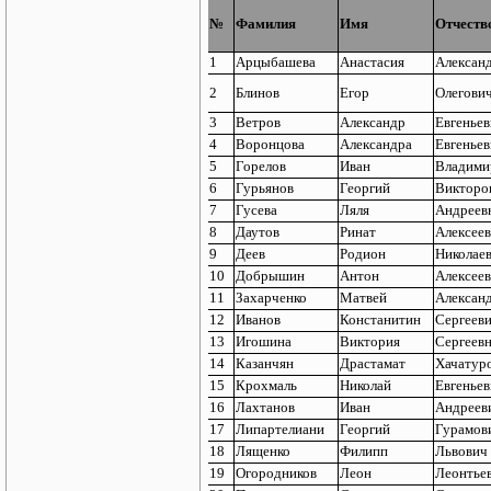
№
Фамилия
Имя
Отчеств
1
Арцыбашева
Анастасия
Алексан
2
Блинов
Егор
Олегови
3
Ветров
Александр
Евгенье
4
Воронцова
Александра
Евгеньев
5
Горелов
Иван
Владими
6
Гурьянов
Георгий
Викторо
7
Гусева
Ляля
Андреев
8
Даутов
Ринат
Алексее
9
Деев
Родион
Николае
10
Добрышин
Антон
Алексее
11
Захарченко
Матвей
Алексан
12
Иванов
Констанитин
Сергеев
13
Игошина
Виктория
Сергеев
14
Казанчян
Драстамат
Хачатур
15
Крохмаль
Николай
Евгенье
16
Лахтанов
Иван
Андреев
17
Липартелиани
Георгий
Гурамов
18
Лященко
Филипп
Львович
19
Огородников
Леон
Леонтье