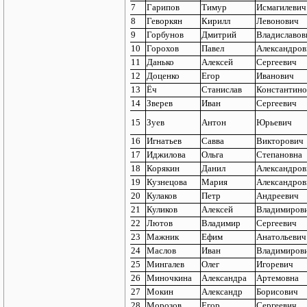
7
Гарипов
Тимур
Исмагилевич
8
Геворкян
Кирилл
Левонович
9
Горбунов
Дмитрий
Владиславов
10
Горохов
Павел
Александров
11
Данько
Алексей
Сергеевич
12
Доценко
Егор
Иванович
13
Ёч
Станислав
Константино
14
Зверев
Иван
Сергеевич
15
Зуев
Антон
Юрьевич
16
Игнатьев
Савва
Викторович
17
Иджилова
Ольга
Степановна
18
Корякин
Данил
Александров
19
Кузнецова
Мария
Александров
20
Кулаков
Петр
Андреевич
21
Куликов
Алексей
Владимиров
22
Лютов
Владимир
Сергеевич
23
Мажник
Ефим
Анатольевич
24
Маслов
Иван
Владимиров
25
Мингалев
Олег
Игоревич
26
Миночкина
Александра
Артемовна
27
Мокин
Александр
Борисович
28
Морозов
Егор
Сергеевич