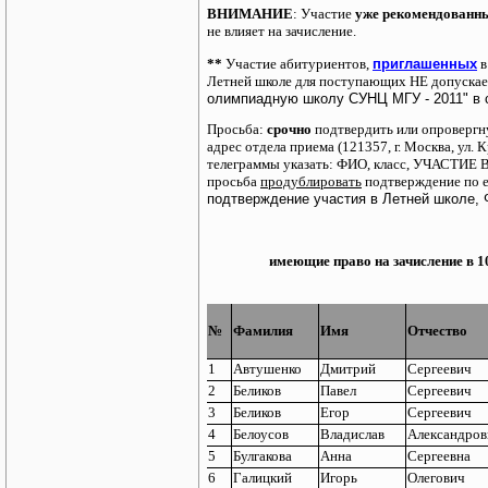
ВНИМАНИЕ
: Участие
уже рекомендованн
не влияет на зачисление.
**
Участие абитуриентов,
приглашенных
Летней школе для поступающих НЕ допускае
олимпиадную школу СУНЦ МГУ - 2011" в 
Просьба:
срочно
подтвердить или опроверг
адрес отдела приема (121357, г. Москва, ул.
телеграммы указать: ФИО, класс, УЧАСТ
просьба
продублировать
подтверждение по e
подтверждение участия в Летней школе, 
имеющие право на зачисление в 1
№
Фамилия
Имя
Отчество
1
Автушенко
Дмитрий
Сергеевич
2
Беликов
Павел
Сергеевич
3
Беликов
Егор
Сергеевич
4
Белоусов
Владислав
Александров
5
Булгакова
Анна
Сергеевна
6
Галицкий
Игорь
Олегович