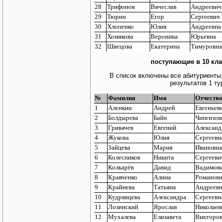
28
Трифонов
Вячеслав
Андреевич
29
Тюрин
Егор
Сергеевич
30
Хлопенко
Юлия
Андреевна
31
Хомякова
Вероника
Юрьевна
32
Швецова
Екатерина
Тимуровна
поступающие в 10 кл
В список включены все абитуриенты,
результатов 1 т
№
Фамилия
Имя
Отчеств
1
Аленкин
Андрей
Евгеньев
2
Болдырева
Байн
Чингизов
3
Гривачев
Евгений
Александ
4
Жукова
Юлия
Сергеевн
5
Зайцева
Мария
Ивановна
6
Колесников
Никита
Сергееви
7
Колкарёв
Давид
Вадимов
8
Кравченко
Алина
Романов
9
Крайнева
Татьяна
Андреев
10
Кудрявцева
Александра
Сергеевн
11
Лозинский
Ярослав
Николаев
12
Мухалева
Елизавета
Викторо