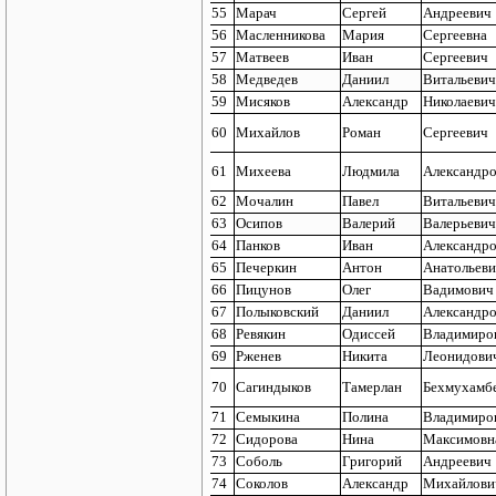
55
Марач
Сергей
Андреевич
56
Масленникова
Мария
Сергеевна
57
Матвеев
Иван
Сергеевич
58
Медведев
Даниил
Витальевич
59
Мисяков
Александр
Николаевич
60
Михайлов
Роман
Сергеевич
61
Михеева
Людмила
Александр
62
Мочалин
Павел
Витальевич
63
Осипов
Валерий
Валерьевич
64
Панков
Иван
Александр
65
Печеркин
Антон
Анатольев
66
Пицунов
Олег
Вадимович
67
Полыковский
Даниил
Александр
68
Ревякин
Одиссей
Владимиро
69
Рженев
Никита
Леонидови
70
Сагиндыков
Тамерлан
Бехмухамб
71
Семыкина
Полина
Владимиро
72
Сидорова
Нина
Максимовн
73
Соболь
Григорий
Андреевич
74
Соколов
Александр
Михайлови