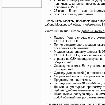
26 июня - заезд участников (допус
причины). Школьники, проживающи
собрание в 15:00.
27 июня - 5 июля - занятия (преду
6 июля - отъезд участников
Школьникам Москвы, проживающим в пре
района Московской области общежитие Н
Участники Летней школы
должны иметь п
Паспорт (или, в случае его отсутс
ОБЯЗАТЕЛЬНО!
Полис обязательного медицинско
поселения в общежитие!
Медицинскую справку формы № 079
ОБЯЗАТЕЛЬНО для поселения в о
справку из СЭН об эпидокружени
общежитие!
Справку из школы. Если у школьник
фотографией.
Одежду для занятий (не пляжного с
Спортивный костюм, спортивную и
Предметы личной гигиены.
Тетради (лучше по 48 л) - 4-6 шт.,
Деньги на культурную программу, 
рублей (удобнее мелкими купюрами
Школьникам, поступающим на хими
собой обычный (непрограммируемый
Во время летней школы учащиеся соблюд