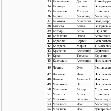
33
Казтуганов
Даурен
Жанайдаро
34
Канищев
Кирилл
Валерьевич
35
Карманов
Михаил
Сергеевич
36
Карпов
Александр
Александр
37
Каюкова
Анастасия
Владимиро
38
Князева
Алиса
Валерьевна
39
Кобзарь
Анна
Юрьевна
40
Коваленко
Павел
Антонович
41
Кораблин
Сергей
Вячеславов
42
Косарева
Мария
Тимофеевн
43
Крупенко
Александр
Сергеевич
44
Кряж
Татьяна
Юрьевна
45
Кукушкин
Александр
Николаевич
46
Леонов
Олег
Геннадьеви
47
Логинов
Иван
Николаевич
48
Лотков
Анатолий
Игоревич
49
Максимов
Петр
Николаевич
50
Максутов
Айнур
Мухарамов
51
Малахов
Артем
Сергеевич
52
Малыгин
Виталий
Александр
53
Малышев
Иван
Александр
54
Мальшев
Иван
Дмитриеви