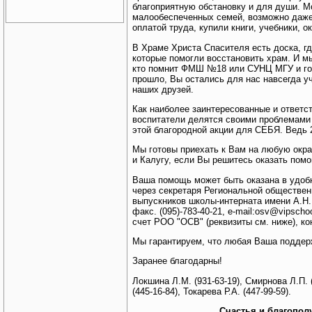
благоприятную обстановку и для души. М
малообеспеченных семей, возможно даже
оплатой труда, купили книги, учебники, 
В Храме Христа Спасителя есть доска, г
которые помогли восстановить храм. И м
кто помнит ФМШ №18 или СУНЦ МГУ и гото
прошло, Вы остались для нас навсегда у
наших друзей.
Как наиболее заинтересованные и ответс
воспитатели делятся своими проблемами 
этой благородной акции для СЕБЯ. Ведь 
Мы готовы приехать к Вам на любую окра
и Калугу, если Вы решитесь оказать пом
Ваша помощь может быть оказана в удоб
через секретаря Региональной обществен
выпускников школы-интерната имени А.Н.К
факс. (095)-783-40-21, e-mail:osv@vipsch
счет РОО "ОСВ" (реквизиты см. ниже), к
Мы гарантируем, что любая Ваша поддерж
Заранее благодарны!
Локшина Л.М. (931-63-19), Смирнова Л.П. (
(445-16-84), Токарева Р.А. (447-99-59).
Счастья и благопол