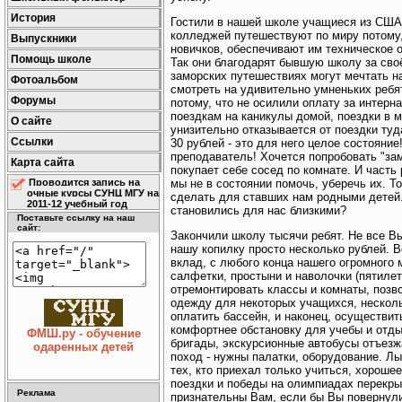
История
Гостили в нашей школе учащиеся из США, 
колледжей путешествуют по миру потому
Выпускники
новичков, обеспечивают им техническое 
Помощь школе
Так они благодарят бывшую школу за сво
заморских путешествиях могут мечтать 
Фотоальбом
смотреть на удивительно умненьких ребя
Форумы
потому, что не осилили оплату за интерн
поездкам на каникулы домой, поездки в му
О сайте
унизительно отказывается от поездки туда
Ссылки
30 рублей - это для него целое состояние!
преподаватель! Хочется попробовать "за
Карта сайта
покупает себе сосед по комнате. И часть
мы не в состоянии помочь, уберечь их. То
Проводится запись на
очные курсы СУНЦ МГУ на
сделать для ставших нам родными детей.
2011-12 учебный год
становились для нас близкими?
Поставьте ссылку на наш
сайт:
Закончили школу тысячи ребят. Не все Вы
нашу копилку просто несколько рублей. В
вклад, с любого конца нашего огромного 
салфетки, простыни и наволочки (пятилет
отремонтировать классы и комнаты, позв
одежду для некоторых учащихся, несколь
оплатить бассейн, и наконец, осуществить
комфортнее обстановку для учебы и отды
ФМШ.ру - обучение
бригады, экскурсионные автобусы отъезж
одаренных детей
поход - нужны палатки, оборудование. Лыж
тех, кто приехал только учиться, хороше
поездки и победы на олимпиадах перекры
Реклама
признательны Вам, если бы Вы повернули