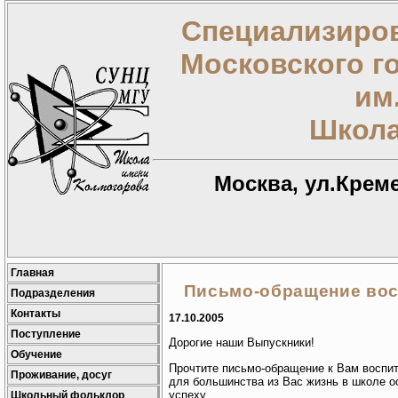
Специализиров
Московского г
им
Школа
Москва, ул.Креме
Главная
Письмо-обращение вос
Подразделения
Контакты
17.10.2005
Поступление
Дорогие наши Выпускники!
Обучение
Прочтите письмо-обращение к Вам воспи
Проживание, досуг
для большинства из Вас жизнь в школе 
успеху.
Школьный фольклор