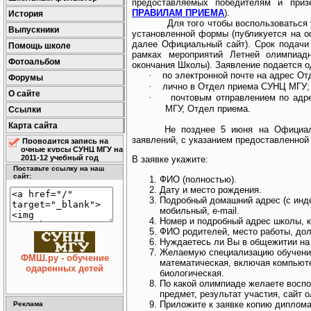
предоставляемых победителям и приз
ПРАВИЛАМ ПРИЕМА
).
История
Для того чтобы воспользоваться
Выпускники
установленной формы (публикуется на
далее Официальный сайт). Срок подачи
Помощь школе
рамках мероприятий Летней олимпиа
Фотоальбом
окончания Школы
). Заявление подается 
·
по электронной почте на адрес 
Форумы
·
лично в Отдел приема СУНЦ МГУ;
О сайте
·
почтовым отправлением по адре
МГУ, Отдел приема.
Ссылки
Карта сайта
Не позднее 5 июня на Официал
заявлений, с указанием предоставленной
Проводится запись на
очные курсы СУНЦ МГУ на
2011-12 учебный год
В заявке укажите:
Поставьте ссылку на наш
сайт:
ФИО (полностью).
Дату и место рождения.
Подробный домашний адрес (с инд
мобильный, e-mail.
Номер и подробный адрес школы, к
ФИО родителей, место работы, до
Нуждаетесь ли Вы в общежитии на
Желаемую специализацию обучения 
ФМШ.ру - обучение
математическая, включая компьют
одаренных детей
биологическая.
По какой олимпиаде желаете воспо
предмет, результат участия, сайт о
Приложите к заявке копию диплома
Реклама