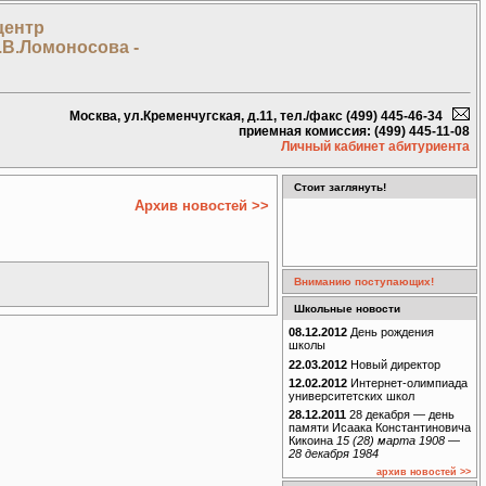
центр
.В.Ломоносова -
Москва, ул.Кременчугская, д.11, тел./факс (499) 445-46-34
приемная комиссия: (499) 445-11-08
Личный кабинет абитуриента
Стоит заглянуть!
Архив новостей >>
Вниманию поступающих!
Школьные новости
08.12.2012
День рождения
школы
22.03.2012
Новый директор
12.02.2012
Интернет-олимпиада
университетских школ
28.12.2011
28 декабря — день
памяти Исаака Константиновича
Кикоина
15 (28) марта 1908 —
28 декабря 1984
архив новостей >>