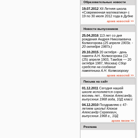
Образовательные новости
19.07.2012
XII Летняя школа
«Современная математика» с
19 по 30 июля 2012 года в Дубне
архив новостей >>
Новости выпускников
25.04.2016
113 лет со дня
рождения Андрея Николаевича
Колмогорова
(25 апреля 1903г. -
20 октября 1987г.)
20.10.2015
20 октября - день
памяти А.Н. Колмогорова (12
(25) апреля 1903, Тамбов — 20
октября 1987, Москва)
Сбор
средств на создание
памятника А.Н. Колмогорову
архив новостей >>
Письма на сайт
01.12.2011
Сегодня нашей
школе исполняется сорок
восемь лет...
Клоков Александр,
выпускник 1968 года, 10Д класс
04.12.2010
Поздравляю с 47-
летием школы!
Клоков
Александр Сергеевич,
выпускник 1968 г., 10Д
архив писем >>
Реклама