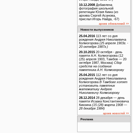
10.12.2008
Добавлена
фотография школьной
репетиции Юлия Кима (из
архива Сергей Асанова,
прислал Игорь Найда, -67)
архив обновлений >>
Новости выпускников
25.04.2016
113 лет со дня
рождения Андрея Николаевича
Колмогорова
(25 апреля 1903г. -
20 октября 1987г.)
20.10.2015
20 октября - день
памяти А.Н. Колмогорова (12
(25) апреля 1903, Тамбов — 20
октября 1987, Москва)
Сбор
средств на создание
памятника А.Н. Колмогорову
25.04.2015
112 лет со дня
рождения Андрея Николаевича
Колмогорова
В Тамбове хотят
установить памятник
математику Андрею
Николаевичу Колмогорову
28.12.2014
28 декабря — день
памяти Исаака Константиновича
Кикоина
(15 (28) марта 1908 —
28 декабря 1984)
архив новостей >>
Реклама