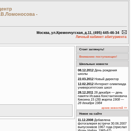
центр
.В.Ломоносова -
Москва, ул.Кременчугская, д.11, (495) 445-46-34
Личный кабинет абитуриента
Стоит заглянуть!
Вниманию поступающих!
Школьные новости
08.12.2012
День рождения
школы
22.03.2012
Новый директор
12.02.2012
Интернет-олимпиада
университетских школ
28.12.2011
28 декабря — день
памяти Исаака Константиновича
Кикоина
15 (28) марта 1908 —
28 декабря 1984
архив новостей >>
Новое на сайте
11.12.2008
Добавлена
фотогалерея встречи 30.06.2007
выпускников 1967 года (прислал
Игорь Найда, 1965-67)