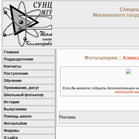
Специа
Московского госу
Главная
Фотогалерея ::
Алекса
Подразделения
Контакты
Поступление
Обучение
Проживание, досуг
Если Вы можете собщить дополнительную ин
напишите на
Школьный фольклор
История
Выпускники
Помощь школе
Реклама
Фотоальбом
Форумы
О сайте