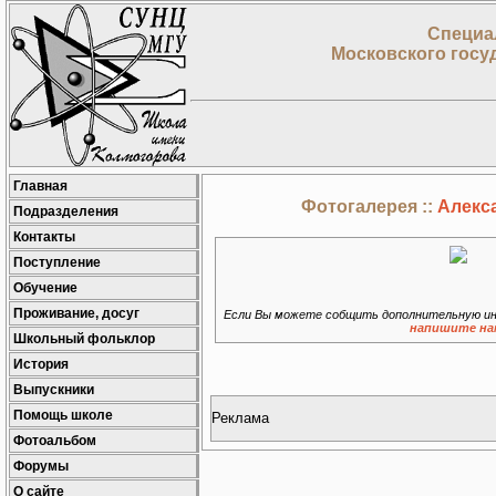
Специа
Московского госу
Главная
Фотогалерея ::
Алекса
Подразделения
Контакты
Поступление
Обучение
Проживание, досуг
Если Вы можете собщить дополнительную ин
напишите на
Школьный фольклор
История
Выпускники
Помощь школе
Реклама
Фотоальбом
Форумы
О сайте