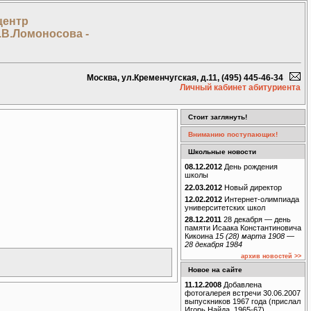
центр
.В.Ломоносова -
Москва, ул.Кременчугская, д.11, (495) 445-46-34
Личный кабинет абитуриента
Стоит заглянуть!
Вниманию поступающих!
Школьные новости
08.12.2012
День рождения
школы
22.03.2012
Новый директор
12.02.2012
Интернет-олимпиада
университетских школ
28.12.2011
28 декабря — день
памяти Исаака Константиновича
Кикоина
15 (28) марта 1908 —
28 декабря 1984
архив новостей >>
Новое на сайте
11.12.2008
Добавлена
фотогалерея встречи 30.06.2007
выпускников 1967 года (прислал
Игорь Найда, 1965-67)