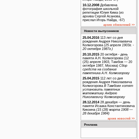
10.12.2008
Добавлена
фотография школьной
репетиции Юлия Кима (из
архива Сергей Асанова,
прислал Игорь Найда, -67)
архив обновлений >>
Новости выпускников
25.04.2016
113 лет со дня
рождения Андрея Николаевича
Колмогорова
(25 апреля 1903г. -
20 октября 1987г.)
20.10.2015
20 октября - день
памяти А.Н. Колмогорова (12
(25) апреля 1903, Тамбов — 20
октября 1987, Москва)
Сбор
средств на создание
памятника А.Н. Колмогорову
25.04.2015
112 лет со дня
рождения Андрея Николаевича
Колмогорова
В Тамбове хотят
установить памятник
математику Андрею
Николаевичу Колмогорову
28.12.2014
28 декабря — день
памяти Исаака Константиновича
Кикоина
(15 (28) марта 1908 —
28 декабря 1984)
архив новостей >>
Реклама