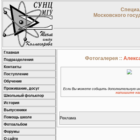
Специа
Московского госу
Главная
Фотогалерея ::
Алекса
Подразделения
Контакты
Поступление
Обучение
Проживание, досуг
Если Вы можете собщить дополнительную ин
напишите на
Школьный фольклор
История
Выпускники
Помощь школе
Реклама
Фотоальбом
Форумы
О сайте