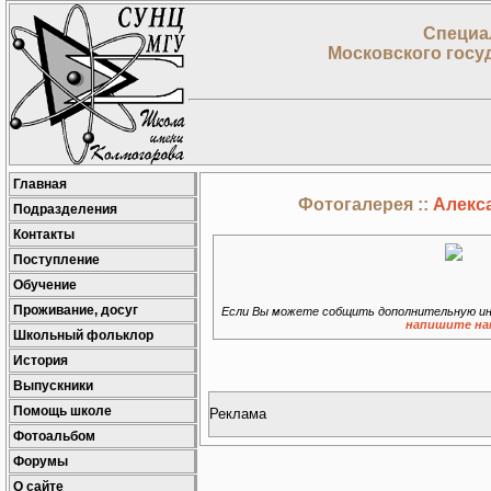
Специа
Московского госу
Главная
Фотогалерея ::
Алекса
Подразделения
Контакты
Поступление
Обучение
Проживание, досуг
Если Вы можете собщить дополнительную ин
напишите на
Школьный фольклор
История
Выпускники
Помощь школе
Реклама
Фотоальбом
Форумы
О сайте