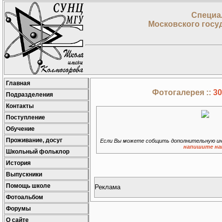
Специа
Московского госу
Главная
Фотогалерея ::
30
Подразделения
Контакты
Поступление
Обучение
Проживание, досуг
Если Вы можете собщить дополнительную ин
напишите на
Школьный фольклор
История
Выпускники
Помощь школе
Реклама
Фотоальбом
Форумы
О сайте