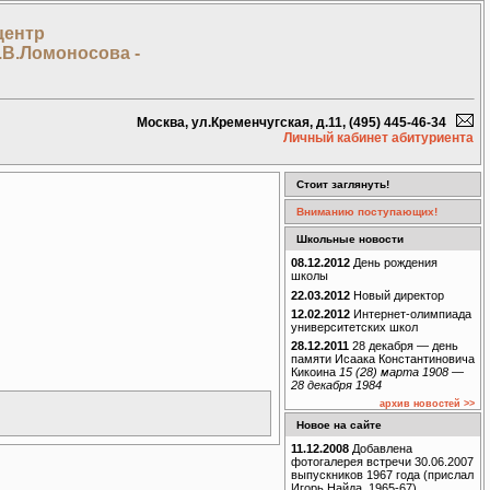
центр
.В.Ломоносова -
Москва, ул.Кременчугская, д.11, (495) 445-46-34
Личный кабинет абитуриента
Стоит заглянуть!
Вниманию поступающих!
Школьные новости
08.12.2012
День рождения
школы
22.03.2012
Новый директор
12.02.2012
Интернет-олимпиада
университетских школ
28.12.2011
28 декабря — день
памяти Исаака Константиновича
Кикоина
15 (28) марта 1908 —
28 декабря 1984
архив новостей >>
Новое на сайте
11.12.2008
Добавлена
фотогалерея встречи 30.06.2007
выпускников 1967 года (прислал
Игорь Найда, 1965-67)