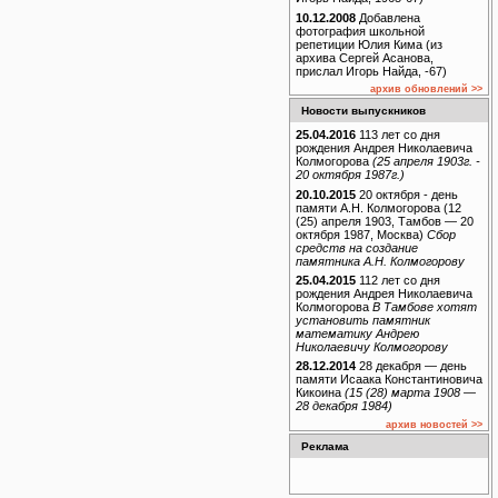
10.12.2008
Добавлена
фотография школьной
репетиции Юлия Кима (из
архива Сергей Асанова,
прислал Игорь Найда, -67)
архив обновлений >>
Новости выпускников
25.04.2016
113 лет со дня
рождения Андрея Николаевича
Колмогорова
(25 апреля 1903г. -
20 октября 1987г.)
20.10.2015
20 октября - день
памяти А.Н. Колмогорова (12
(25) апреля 1903, Тамбов — 20
октября 1987, Москва)
Сбор
средств на создание
памятника А.Н. Колмогорову
25.04.2015
112 лет со дня
рождения Андрея Николаевича
Колмогорова
В Тамбове хотят
установить памятник
математику Андрею
Николаевичу Колмогорову
28.12.2014
28 декабря — день
памяти Исаака Константиновича
Кикоина
(15 (28) марта 1908 —
28 декабря 1984)
архив новостей >>
Реклама