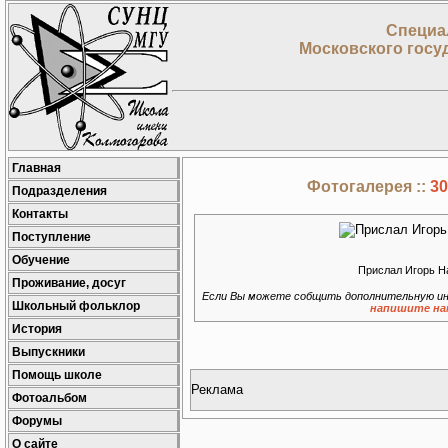
Специа
Московского госу
Главная
Фотогалерея ::
30
Подразделения
Контакты
Поступление
Обучение
Прислал Игорь Н
Проживание, досуг
Если Вы можете собщить дополнительную ин
Школьный фольклор
напишите на
История
Выпускники
Помощь школе
Реклама
Фотоальбом
Форумы
О сайте