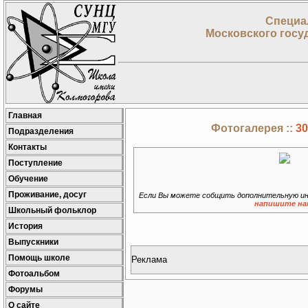
Специа
Московского госу
Главная
Фотогалерея ::
30
Подразделения
Контакты
Поступление
Обучение
Проживание, досуг
Если Вы можете собщить дополнительную ин
напишите на
Школьный фольклор
История
Выпускники
Помощь школе
Реклама
Фотоальбом
Форумы
О сайте