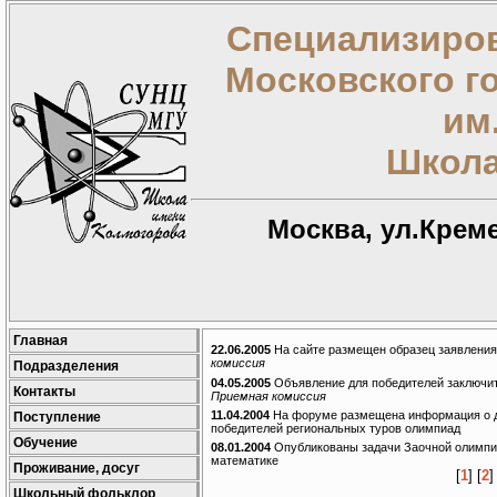
Специализиров
Московского г
им
Школа
Москва, ул.Креме
Главная
22.06.2005
На сайте размещен образец заявления
комиссия
Подразделения
04.05.2005
Объявление для победителей заключи
Контакты
Приемная комиссия
11.04.2004
На форуме размещена информация о д
Поступление
победителей региональных туров олимпиад
Обучение
08.01.2004
Опубликованы задачи Заочной олимпиа
математике
Проживание, досуг
[
1
] [
2
]
Школьный фольклор