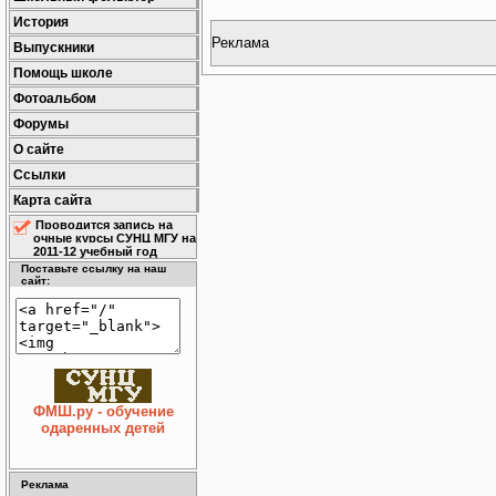
История
Реклама
Выпускники
Помощь школе
Фотоальбом
Форумы
О сайте
Ссылки
Карта сайта
Проводится запись на
очные курсы СУНЦ МГУ на
2011-12 учебный год
Поставьте ссылку на наш
сайт:
ФМШ.ру - обучение
одаренных детей
Реклама