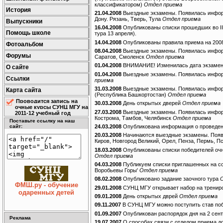
классификатором)
Отдел приема
История
21.04.2008
Выездные экзамены. Появилась информ
Дону. Рязань, Тверь, Тула
Отдел приема
Выпускники
16.04.2008
Опубликованы списки прошедших во II 
Помощь школе
тура 13 апреля).
14.04.2008
Опубликованы правила приема на 2008
Фотоальбом
08.04.2008
Выездные экзамены. Появилась информа
Форумы
Саратов, Смоленск
Отдел приема
01.04.2008
ВНИМАНИЕ! Изменилась дата экзамен
О сайте
01.04.2008
Выездные экзамены. Появилась информ
Ссылки
приема
31.03.2008
Выездные экзамены. Появилась информ
Карта сайта
(Республика Башкортостан)
Отдел приема
Проводится запись на
30.03.2008
День открытых дверей
Отдел приема
очные курсы СУНЦ МГУ на
27.03.2008
Выездные экзамены. Появилась информ
2011-12 учебный год
Кострома, Тамбов, Челябинск
Отдел приема
Поставьте ссылку на наш
24.03.2008
Опубликована информация о проведени
сайт:
20.03.2008
Начинаются выездные экзамены. Появи
Киров, Новгород Великий, Орел, Пенза, Пермь, П
18.03.2008
Опубликованы списки победителей очно
Отдел приема
04.03.2008
Публикуем списки приглашенных на со
Воробьевы Горы'
Отдел приема
08.02.2008
Опубликовано задание заочного тура
ФМШ.ру - обучение
29.01.2008
СУНЦ МГУ открывает набор на тренир
одаренных детей
09.01.2008
День открытых дврей
Отдел приема
09.11.2007
В СУНЦ МГУ можно поступить став поб
01.09.2007
Опубликован распорядок дня на 2 сен
Реклама
19.07.2007
О способах связи с отделом приема до