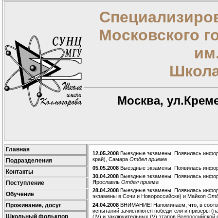
Специализиров
Московского г
им
Школа
Москва, ул.Креме
Главная
12.05.2008
Выездные экзамены. Появилась информ
край), Самара
Отдел приема
Подразделения
05.05.2008
Выездные экзамены. Появилась информ
Контакты
30.04.2008
Выездные экзамены. Появилась информ
Ярославль
Отдел приема
Поступление
28.04.2008
Выездные экзамены. Появилась информ
Обучение
экзамены в Сочи и Новороссийске) и Майкоп
Отд
24.04.2008
ВНИМАНИЕ! Напоминаем, что, в соотв
Проживание, досуг
испытаний зачисляются победители и призеры (на
Школьный фольклор
(IV) и заключительных (V) этапов Всероссийской