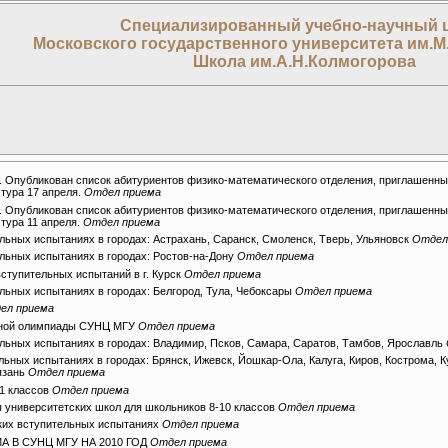
Специализированный учебно-научный 
Московского государственного университета им.М
Школа им.А.Н.Колмогорова
 Опубликован список абитуриентов физико-математического отделения, приглашенных
 тура 17 апреля.
Отдел приема
 Опубликован список абитуриентов физико-математического отделения, приглашенных
 тура 11 апреля.
Отдел приема
ьных испытаниях в городах: Астрахань, Саранск, Смоленск, Тверь, Ульяновск
Отдел
ьных испытаниях в городах: Ростов-на-Дону
Отдел приема
тупительных испытаний в г. Курск
Отдел приема
ьных испытаниях в городах: Белгород, Тула, Чебоксары
Отдел приема
ел приема
ьной олимпиады СУНЦ МГУ
Отдел приема
ьных испытаниях в городах: Владимир, Псков, Самара, Саратов, Тамбов, Ярославль
ных испытаниях в городах: Брянск, Ижевск, Йошкар-Ола, Калуга, Киров, Кострома, К
язань
Отдел приема
11 классов
Отдел приема
 университетских школ для школьников 8-10 классов
Отдел приема
их вступительных испытаниях
Отдел приема
А В СУНЦ МГУ НА 2010 ГОД
Отдел приема