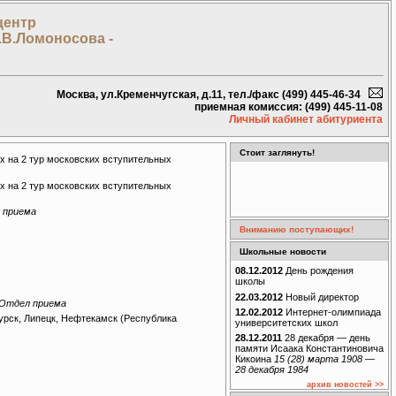
центр
.В.Ломоносова -
Москва, ул.Кременчугская, д.11, тел./факс (499) 445-46-34
приемная комиссия: (499) 445-11-08
Личный кабинет абитуриента
Стоит заглянуть!
 на 2 тур московских вступительных
 на 2 тур московских вступительных
 приема
Вниманию поступающих!
Школьные новости
08.12.2012
День рождения
школы
22.03.2012
Новый директор
Отдел приема
12.02.2012
Интернет-олимпиада
урск, Липецк, Нефтекамск (Республика
университетских школ
28.12.2011
28 декабря — день
памяти Исаака Константиновича
Кикоина
15 (28) марта 1908 —
28 декабря 1984
архив новостей >>