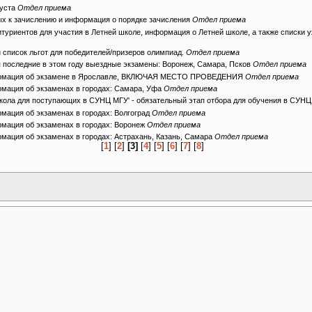
густа
Отдел приема
х к зачислению и информация о порядке зачисления
Отдел приема
риентов для участия в Летней школе, информация о Летней школе, а также списки 
писок льгот для победителей/призеров олимпиад.
Отдел приема
 последние в этом году выездные экзамены: Воронеж, Самара, Псков
Отдел приема
ормация об экзамене в Ярославле, ВКЛЮЧАЯ МЕСТО ПРОВЕДЕНИЯ
Отдел приема
мация об экзаменах в городах: Самара, Уфа
Отдел приема
школа для поступающих в СУНЦ МГУ' - обязательный этап отбора для обучения в СУН
ация об экзаменах в городах: Волгоград
Отдел приема
мация об экзаменах в городах: Воронеж
Отдел приема
ация об экзаменах в городах: Астрахань, Казань, Самара
Отдел приема
[
1
] [
2
]
[3]
[
4
] [
5
] [
6
] [
7
] [
8
]