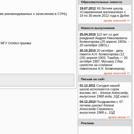
Образовательные новости
19.07.2012
XII Летняя школа
«Современная математика» с
уже рекомендованных к зачислению в СУНЦ
19 по 30 июля 2012 года в Дубне
архив новостей >>
Новости выпускников
25.04.2016
113 лет со дня
рождения Андрея Николаевича
Колмогорова
(25 апреля 1903г. -
Ц МГУ
Отдел приема
20 октября 1987г.)
20.10.2015
20 октября - день
памяти А.Н. Колмогорова (12
(25) апреля 1903, Тамбов — 20
октября 1987, Москва)
Сбор
средств на создание
памятника А.Н. Колмогорову
архив новостей >>
Письма на сайт
01.12.2011
Сегодня нашей
школе исполняется сорок
восемь лет...
Клоков Александр,
выпускник 1968 года, 10Д класс
04.12.2010
Поздравляю с 47-
летием школы!
Клоков
Александр Сергеевич,
выпускник 1968 г., 10Д
архив писем >>
Реклама