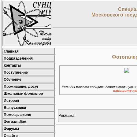
Специа
Московского госу
Главная
Фотогалер
Подразделения
Контакты
Поступление
Обучение
Проживание, досуг
Если Вы можете собщить дополнительную ин
напишите на
Школьный фольклор
История
Выпускники
Помощь школе
Реклама
Фотоальбом
Форумы
О сайте