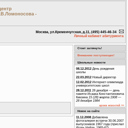
центр
.В.Ломоносова -
Москва, ул.Кременчугская, д.11, (495) 445-46-34
Личный кабинет абитуриента
Стоит заглянуть!
Вниманию поступающих!
Школьные новости
08.12.2012
День рождения
школы
22.03.2012
Новый директор
12.02.2012
Интернет-олимпиада
университетских школ
28.12.2011
28 декабря — день
памяти Исаака Константиновича
Кикоина
15 (28) марта 1908 —
28 декабря 1984
архив новостей >>
Новое на сайте
11.12.2008
Добавлена
фотогалерея встречи 30.06.2007
выпускников 1967 года (прислал
Игорь Найда, 1965-67)