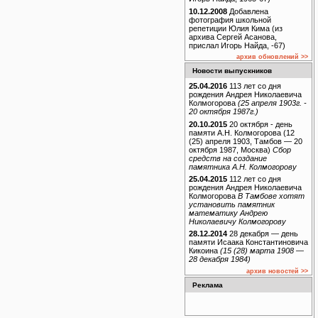
10.12.2008
Добавлена
фотография школьной
репетиции Юлия Кима (из
архива Сергей Асанова,
прислал Игорь Найда, -67)
архив обновлений >>
Новости выпускников
25.04.2016
113 лет со дня
рождения Андрея Николаевича
Колмогорова
(25 апреля 1903г. -
20 октября 1987г.)
20.10.2015
20 октября - день
памяти А.Н. Колмогорова (12
(25) апреля 1903, Тамбов — 20
октября 1987, Москва)
Сбор
средств на создание
памятника А.Н. Колмогорову
25.04.2015
112 лет со дня
рождения Андрея Николаевича
Колмогорова
В Тамбове хотят
установить памятник
математику Андрею
Николаевичу Колмогорову
28.12.2014
28 декабря — день
памяти Исаака Константиновича
Кикоина
(15 (28) марта 1908 —
28 декабря 1984)
архив новостей >>
Реклама