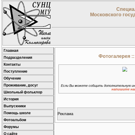
Специа
Московского госу
Главная
Фотогалерея :
Подразделения
Контакты
Поступление
Обучение
Проживание, досуг
Если Вы можете собщить дополнительную ин
напишите на
Школьный фольклор
История
Выпускники
Помощь школе
Реклама
Фотоальбом
Форумы
О сайте