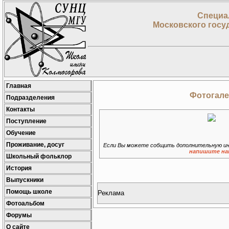
Специа
Московского госу
Главная
Фотогале
Подразделения
Контакты
Поступление
Обучение
Проживание, досуг
Если Вы можете собщить дополнительную ин
напишите на
Школьный фольклор
История
Выпускники
Помощь школе
Реклама
Фотоальбом
Форумы
О сайте