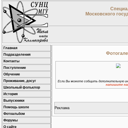
Специа
Московского госу
Главная
Фотогале
Подразделения
Контакты
Поступление
Обучение
Проживание, досуг
Если Вы можете собщить дополнительную ин
напишите на
Школьный фольклор
История
Выпускники
Помощь школе
Реклама
Фотоальбом
Форумы
О сайте