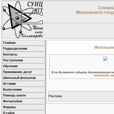
Специа
Московского госу
Главная
Фотогале
Подразделения
Контакты
Поступление
Обучение
Проживание, досуг
Если Вы можете собщить дополнительную ин
напишите на
Школьный фольклор
История
Выпускники
Помощь школе
Реклама
Фотоальбом
Форумы
О сайте