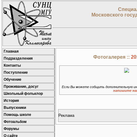
Специа
Московского госу
Главная
Фотогалерея ::
20
Подразделения
Контакты
Поступление
Обучение
Проживание, досуг
Если Вы можете собщить дополнительную ин
напишите на
Школьный фольклор
История
Выпускники
Помощь школе
Реклама
Фотоальбом
Форумы
О сайте