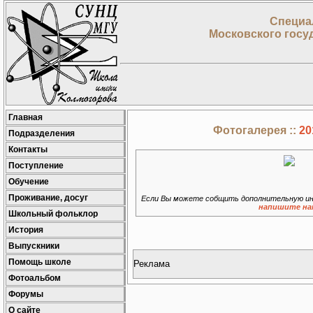
Специа
Московского госу
Главная
Фотогалерея ::
20
Подразделения
Контакты
Поступление
Обучение
Проживание, досуг
Если Вы можете собщить дополнительную ин
напишите на
Школьный фольклор
История
Выпускники
Помощь школе
Реклама
Фотоальбом
Форумы
О сайте