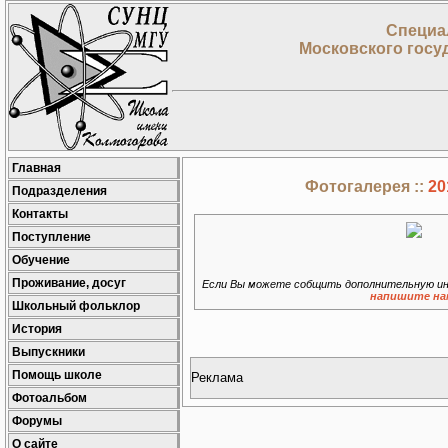
Специа
Московского госу
Главная
Фотогалерея ::
20
Подразделения
Контакты
Поступление
Обучение
Проживание, досуг
Если Вы можете собщить дополнительную ин
напишите на
Школьный фольклор
История
Выпускники
Помощь школе
Реклама
Фотоальбом
Форумы
О сайте