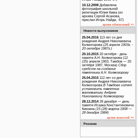
10.12.2008
Добавлена
фотография школьной
репетиции Юлия Кима (из
архива Сергей Асанова,
прислал Игорь Найда, -67)
архив обновлений >>
Новости выпускников
25.04.2016
113 лет со дня
рождения Андрея Николаевича
Колмогорова
(25 апреля 1903г. -
20 октября 1987г.)
20.10.2015
20 октября - день
памяти А.Н. Колмогорова (12
(25) апреля 1903, Тамбов — 20
октября 1987, Москва)
Сбор
средств на создание
памятника А.Н. Колмогорову
25.04.2015
112 лет со дня
рождения Андрея Николаевича
Колмогорова
В Тамбове хотят
установить памятник
математику Андрею
Николаевичу Колмогорову
28.12.2014
28 декабря — день
памяти Исаака Константиновича
Кикоина
(15 (28) марта 1908 —
28 декабря 1984)
архив новостей >>
Реклама