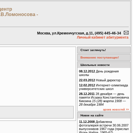
центр
.В.Ломоносова -
Москва, ул.Кременчугская, д.11, (495) 445-46-34
Личный кабинет абитуриента
Стоит заглянуть!
Вниманию поступающих!
Школьные новости
08.12.2012
День рождения
школы
22.03.2012
Новый директор
12.02.2012
Интернет-олимпиада
университетских школ
28.12.2011
28 декабря — день
памяти Исаака Константиновича
Кикоина
15 (28) марта 1908 —
28 декабря 1984
архив новостей >>
Новое на сайте
11.12.2008
Добавлена
фотогалерея встречи 30.06.2007
выпускников 1967 года (прислал
Игорь Найда, 1965-67)