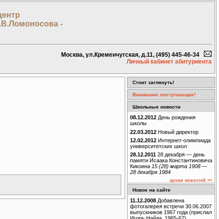
центр
.В.Ломоносова -
Москва, ул.Кременчугская, д.11, (495) 445-46-34
Личный кабинет абитуриента
Стоит заглянуть!
Вниманию поступающих!
Школьные новости
08.12.2012
День рождения
школы
22.03.2012
Новый директор
12.02.2012
Интернет-олимпиада
университетских школ
28.12.2011
28 декабря — день
памяти Исаака Константиновича
Кикоина
15 (28) марта 1908 —
28 декабря 1984
архив новостей >>
Новое на сайте
11.12.2008
Добавлена
фотогалерея встречи 30.06.2007
выпускников 1967 года (прислал
Игорь Найда, 1965-67)