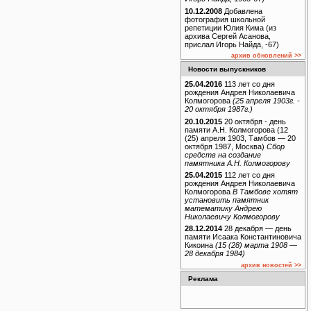
10.12.2008
Добавлена
фотография школьной
репетиции Юлия Кима (из
архива Сергей Асанова,
прислал Игорь Найда, -67)
архив обновлений >>
Новости выпускников
25.04.2016
113 лет со дня
рождения Андрея Николаевича
Колмогорова
(25 апреля 1903г. -
20 октября 1987г.)
20.10.2015
20 октября - день
памяти А.Н. Колмогорова (12
(25) апреля 1903, Тамбов — 20
октября 1987, Москва)
Сбор
средств на создание
памятника А.Н. Колмогорову
25.04.2015
112 лет со дня
рождения Андрея Николаевича
Колмогорова
В Тамбове хотят
установить памятник
математику Андрею
Николаевичу Колмогорову
28.12.2014
28 декабря — день
памяти Исаака Константиновича
Кикоина
(15 (28) марта 1908 —
28 декабря 1984)
архив новостей >>
Реклама