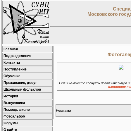
Специа
Московского госу
Главная
Фотогалер
Подразделения
Контакты
Поступление
Обучение
Проживание, досуг
Если Вы можете собщить дополнительную ин
напишите на
Школьный фольклор
История
Выпускники
Помощь школе
Реклама
Фотоальбом
Форумы
О сайте