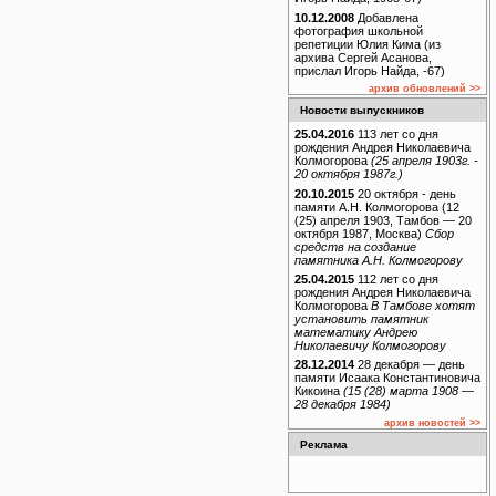
10.12.2008
Добавлена
фотография школьной
репетиции Юлия Кима (из
архива Сергей Асанова,
прислал Игорь Найда, -67)
архив обновлений >>
Новости выпускников
25.04.2016
113 лет со дня
рождения Андрея Николаевича
Колмогорова
(25 апреля 1903г. -
20 октября 1987г.)
20.10.2015
20 октября - день
памяти А.Н. Колмогорова (12
(25) апреля 1903, Тамбов — 20
октября 1987, Москва)
Сбор
средств на создание
памятника А.Н. Колмогорову
25.04.2015
112 лет со дня
рождения Андрея Николаевича
Колмогорова
В Тамбове хотят
установить памятник
математику Андрею
Николаевичу Колмогорову
28.12.2014
28 декабря — день
памяти Исаака Константиновича
Кикоина
(15 (28) марта 1908 —
28 декабря 1984)
архив новостей >>
Реклама