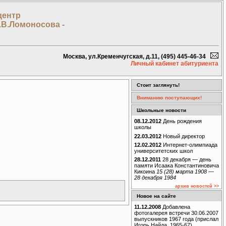
центр
.В.Ломоносова -
Москва, ул.Кременчугская, д.11, (495) 445-46-34
Личный кабинет абитуриента
Стоит заглянуть!
Вниманию поступающих!
Школьные новости
08.12.2012
День рождения
школы
22.03.2012
Новый директор
12.02.2012
Интернет-олимпиада
университетских школ
28.12.2011
28 декабря — день
памяти Исаака Константиновича
Кикоина
15 (28) марта 1908 —
28 декабря 1984
архив новостей >>
Новое на сайте
11.12.2008
Добавлена
фотогалерея встречи 30.06.2007
выпускников 1967 года (прислал
Игорь Найда, 1965-67)