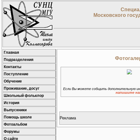
Специа
Московского госу
Главная
Фотогалер
Подразделения
Контакты
Поступление
Обучение
Проживание, досуг
Если Вы можете собщить дополнительную ин
напишите на
Школьный фольклор
История
Выпускники
Помощь школе
Реклама
Фотоальбом
Форумы
О сайте