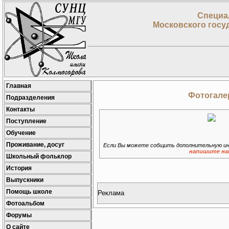
Специа
Московского госу
Главная
Фотогалер
Подразделения
Контакты
Поступление
Обучение
Проживание, досуг
Если Вы можете собщить дополнительную ин
напишите на
Школьный фольклор
История
Выпускники
Помощь школе
Реклама
Фотоальбом
Форумы
О сайте