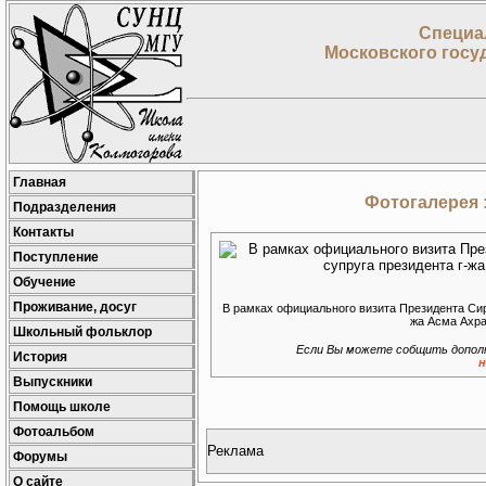
Специа
Московского госу
Главная
Фотогалерея 
Подразделения
Контакты
Поступление
Обучение
Проживание, досуг
В рамках официального визита Президента Сир
жа Асма Ахр
Школьный фольклор
Если Вы можете собщить допол
История
н
Выпускники
Помощь школе
Фотоальбом
Реклама
Форумы
О сайте