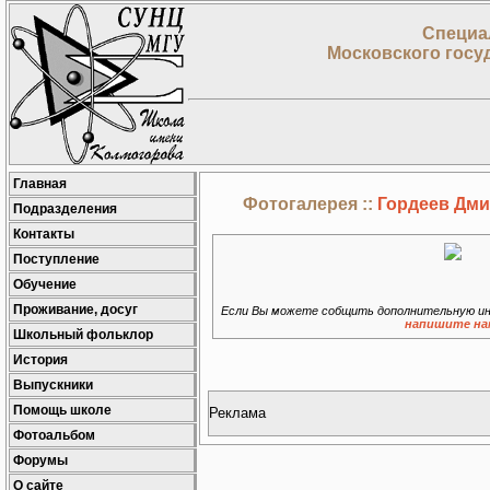
Специа
Московского госу
Главная
Фотогалерея ::
Гордеев Дмит
Подразделения
Контакты
Поступление
Обучение
Проживание, досуг
Если Вы можете собщить дополнительную ин
напишите на
Школьный фольклор
История
Выпускники
Помощь школе
Реклама
Фотоальбом
Форумы
О сайте