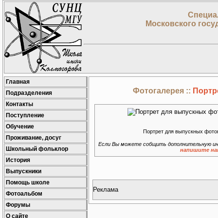
Специа
Московского госу
Главная
Фотогалерея ::
Портр
Подразделения
Контакты
Поступление
Обучение
Портрет для выпускных фото
Проживание, досуг
Если Вы можете собщить дополнительную ин
Школьный фольклор
напишите на
История
Выпускники
Помощь школе
Реклама
Фотоальбом
Форумы
О сайте