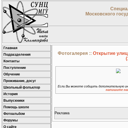
Специа
Московского госу
Главная
Фотогалерея ::
Открытие улиц
Подразделения
(
Контакты
Поступление
Обучение
Проживание, досуг
Если Вы можете собщить дополнительную ин
Школьный фольклор
напишите на
История
Выпускники
Помощь школе
Реклама
Фотоальбом
Форумы
О сайте