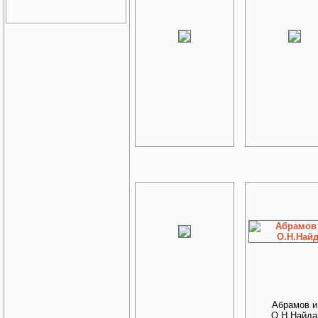
Абрамов и
О.Н.Найда