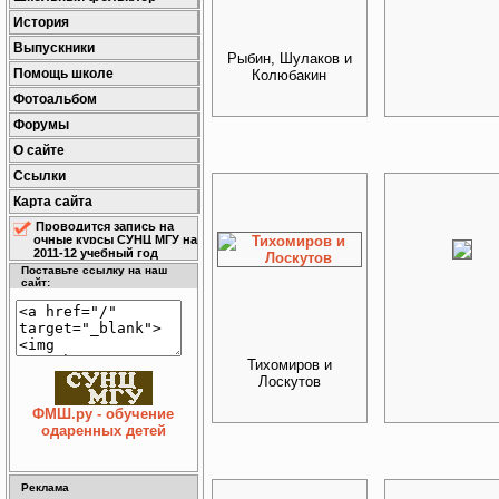
История
Выпускники
Рыбин, Шулаков и
Помощь школе
Колюбакин
Фотоальбом
Форумы
О сайте
Ссылки
Карта сайта
Проводится запись на
очные курсы СУНЦ МГУ на
2011-12 учебный год
Поставьте ссылку на наш
сайт:
Тихомиров и
Лоскутов
ФМШ.ру - обучение
одаренных детей
Реклама