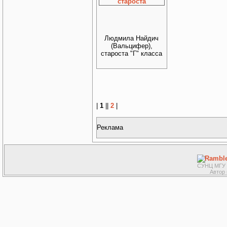
Людмила Найдич
(Вальцифер),
староста "Г" класса
|
1
||
2
|
Реклама
СУНЦ МГУ ©
Автор 