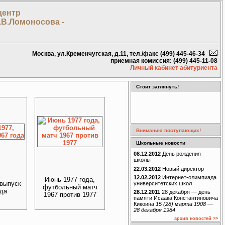
центр
.В.Ломоносова -
Москва, ул.Кременчугская, д.11, тел./факс (499) 445-46-34
приемная комиссия: (499) 445-11-08
Личный кабинет абитуриента
Стоит заглянуть!
Вниманию поступающих!
Школьные новости
08.12.2012
День рождения
школы
22.03.2012
Новый директор
12.02.2012
Интернет-олимпиада
Июнь 1977 года,
 выпуск
университетских школ
футбольный матч
ода
28.12.2011
28 декабря — день
1967 против 1977
памяти Исаака Константиновича
Кикоина
15 (28) марта 1908 —
28 декабря 1984
архив новостей >>