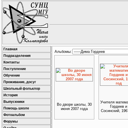
Главная
Альбомы:
Подразделения
Контакты
Поступление
Обучение
Проживание, досуг
Школьный фольклор
История
Выпускники
Учителя матема
Во дворе школы, 30
Гордеев и
Помощь школе
июня 2007 года
Сосинский, 196
Фотоальбом
Форумы