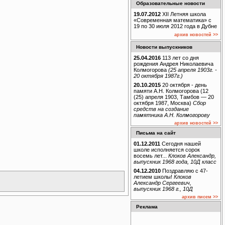
Образовательные новости
19.07.2012
XII Летняя школа
«Современная математика» с
19 по 30 июля 2012 года в Дубне
архив новостей >>
Новости выпускников
25.04.2016
113 лет со дня
рождения Андрея Николаевича
Колмогорова
(25 апреля 1903г. -
20 октября 1987г.)
20.10.2015
20 октября - день
памяти А.Н. Колмогорова (12
(25) апреля 1903, Тамбов — 20
октября 1987, Москва)
Сбор
средств на создание
памятника А.Н. Колмогорову
архив новостей >>
Письма на сайт
01.12.2011
Сегодня нашей
школе исполняется сорок
восемь лет...
Клоков Александр,
выпускник 1968 года, 10Д класс
04.12.2010
Поздравляю с 47-
летием школы!
Клоков
Александр Сергеевич,
выпускник 1968 г., 10Д
архив писем >>
Реклама