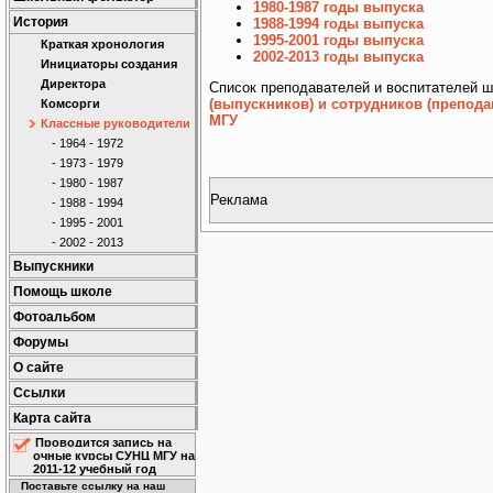
1980-1987 годы выпуска
История
1988-1994 годы выпуска
1995-2001 годы выпуска
Краткая хронология
2002-2013 годы выпуска
Инициаторы создания
Директора
Список преподавателей и воспитателей 
(выпускников) и сотрудников (препод
Комсорги
МГУ
Классные руководители
- 1964 - 1972
- 1973 - 1979
- 1980 - 1987
Реклама
- 1988 - 1994
- 1995 - 2001
- 2002 - 2013
Выпускники
Помощь школе
Фотоальбом
Форумы
О сайте
Ссылки
Карта сайта
Проводится запись на
очные курсы СУНЦ МГУ на
2011-12 учебный год
Поставьте ссылку на наш