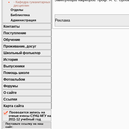
- Кафедра гуманитарных
дисциплин
Отделы
Библиотека
Реклама
Администрация
Контакты
Поступление
Обучение
Проживание, досуг
Школьный фольклор
История
Выпускники
Помощь школе
Фотоальбом
Форумы
О сайте
Ссылки
Карта сайта
Проводится запись на
очные курсы СУНЦ МГУ на
2011-12 учебный год
Поставьте ссылку на наш
сайт: