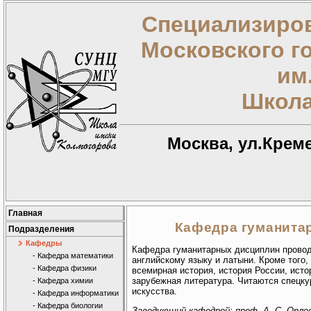
Специализиров
Московского г
им
Школа
Москва, ул.Креме
Главная
Кафедра гуманита
Подразделения
Кафедры
Кафедра гуманитарных дисциплин проводи
- Кафедра математики
английскому языку и латыни. Кроме того
- Кафедра физики
всемирная история, история России, исто
зарубежная литература. Читаются спецку
- Кафедра химии
искусства.
- Кафедра информатики
- Кафедра биологии
Заведующий кафедрой: проф. А. С. Орло