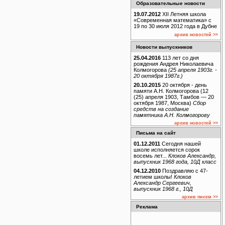
Образовательные новости
19.07.2012
XII Летняя школа
«Современная математика» с
19 по 30 июля 2012 года в Дубне
архив новостей >>
Новости выпускников
25.04.2016
113 лет со дня
рождения Андрея Николаевича
Колмогорова
(25 апреля 1903г. -
20 октября 1987г.)
20.10.2015
20 октября - день
памяти А.Н. Колмогорова (12
(25) апреля 1903, Тамбов — 20
октября 1987, Москва)
Сбор
средств на создание
памятника А.Н. Колмогорову
архив новостей >>
Письма на сайт
01.12.2011
Сегодня нашей
школе исполняется сорок
восемь лет...
Клоков Александр,
выпускник 1968 года, 10Д класс
04.12.2010
Поздравляю с 47-
летием школы!
Клоков
Александр Сергеевич,
выпускник 1968 г., 10Д
архив писем >>
Реклама