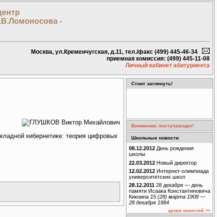
центр
.В.Ломоносова -
Москва, ул.Кременчугская, д.11, тел./факс (499) 445-46-34
приемная комиссия: (499) 445-11-08
Личный кабинет абитуриента
Стоит заглянуть!
Вниманию поступающих!
икладной кибернетике: теория цифровых
Школьные новости
08.12.2012
День рождения
школы
22.03.2012
Новый директор
12.02.2012
Интернет-олимпиада
университетских школ
28.12.2011
28 декабря — день
памяти Исаака Константиновича
Кикоина
15 (28) марта 1908 —
28 декабря 1984
архив новостей >>