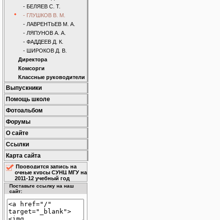
- БЕЛЯЕВ С. Т.
- ГЛУШКОВ В. М.
- ЛАВРЕНТЬЕВ М. А.
- ЛЯПУНОВ А. А.
- ФАДДЕЕВ Д. К.
- ШИРОКОВ Д. В.
Директора
Комсорги
Классные руководители
Выпускники
Помощь школе
Фотоальбом
Форумы
О сайте
Ссылки
Карта сайта
Проводится запись на
очные курсы СУНЦ МГУ на
2011-12 учебный год
Поставьте ссылку на наш
сайт: