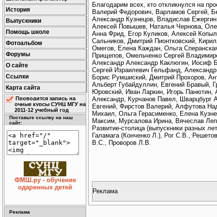
Благодарим всех, кто откликнулся на пр
История
Валерий Федорович, Варламов Сергей, Бе
Александр Кузнецов, Владислав Ежергин,
Выпускники
Алексей Повышев, Наталья Чернова, Олег
Помощь школе
Анна Фрид, Егор Куликов, Алексей Копыл
Сальников, Дмитрий Пионтковский, Кирил
Фотоальбом
Омегов, Елена Каждан, Ольга Сперанска
Форумы
Прищепов, Омельченко Сергей Владимиро
Александр Александр Каклюгин, Иосиф Б
О сайте
Сергей Израилевич Гельфанд, Александр
Ссылки
Борис Румшиский, Дмитрий Прохоров, Ан
Альберт Губайдуллин, Евгений Бравый, 
Карта сайта
Юровский, Иван Ларкин, Игорь Панютин,
Александр, Курчанов Павел, Шварцбург А
Проводится запись на
очные курсы СУНЦ МГУ на
Евгений, Фирстов Валерий, Алфутова На
2011-12 учебный год
Михаил, Ольга Герасименко, Елена Кузне
Поставьте ссылку на наш
Максим, Мурсалова Ирина, Вячеслав Лепи
сайт:
Развитие-столица (выпускники разных лет
Галамага (Конченко Л.), Рог С.В., Решето
В.С., Проворов Л.В.
ФМШ.ру - обучение
одаренных детей
Реклама
Реклама