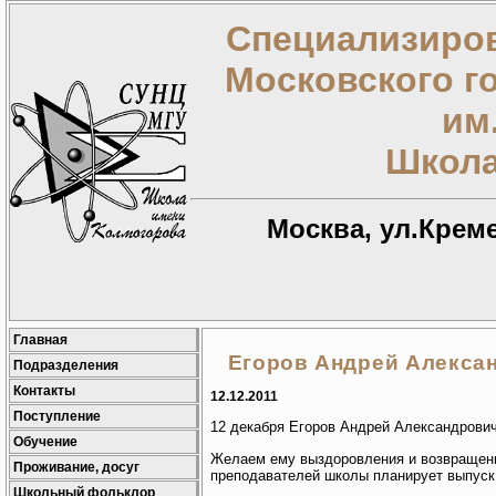
Специализиров
Московского г
им
Школа
Москва, ул.Креме
Главная
Егоров Андрей Алекса
Подразделения
Контакты
12.12.2011
Поступление
12 декабря Егоров Андрей Александрович
Обучение
Желаем ему выздоровления и возвращени
Проживание, досуг
преподавателей школы планирует выпуск 
Школьный фольклор