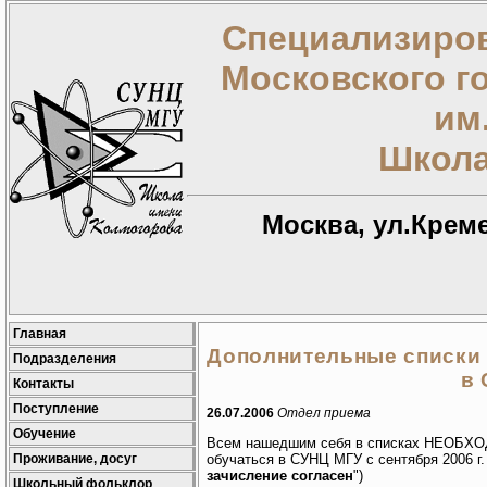
Специализиров
Московского г
им
Школа
Москва, ул.Креме
Главная
Дополнительные списки
Подразделения
в
Контакты
Поступление
26.07.2006
Отдел приема
Обучение
Всем нашедшим себя в списках НЕОБХОД
Проживание, досуг
обучаться в СУНЦ МГУ с сентября 2006 г.
зачисление согласен
")
Школьный фольклор