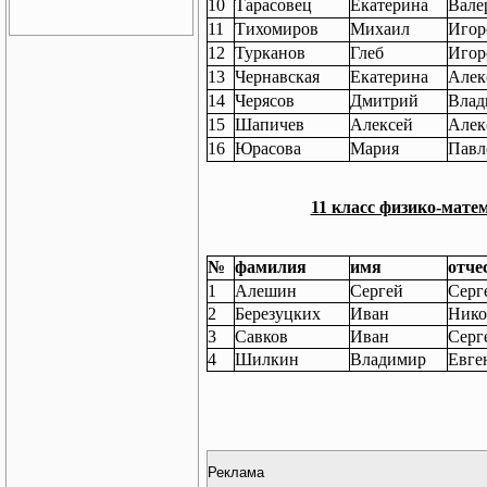
10
Тарасовец
Екатерина
Вале
11
Тихомиров
Михаил
Игор
12
Турканов
Глеб
Игор
13
Чернавская
Екатерина
Алек
14
Черясов
Дмитрий
Влад
15
Шапичев
Алексей
Алек
16
Юрасова
Мария
Павл
11 класс физико-мате
№
фамилия
имя
отче
1
Алешин
Сергей
Серг
2
Березуцких
Иван
Нико
3
Савков
Иван
Серг
4
Шилкин
Владимир
Евге
Реклама