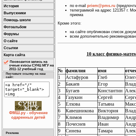
по e-mail
priem@pms.ru
(предпочт
История
телеграммой на адрес 121357 г. Мо
Выпускники
приема
Помощь школе
Кроме этого:
Фотоальбом
на сайте опубликован список доку
Форумы
всем дополнительно рекомендован
О сайте
Ссылки
10 класс физико-мате
Карта сайта
Проводится запись на
очные курсы СУНЦ МГУ на
2011-12 учебный год
№
фамилия
имя
отче
Поставьте ссылку на наш
1
Астафуров
Глеб
Олег
сайт:
2
Бакаев
Егор
Влад
3
Бугаев
Константин
Алек
4
Газукин
Сергей
Серг
5
Елхова
Татьяна
Макс
6
Кавешникова
Виктория
Влад
ФМШ.ру - обучение
7
Климов
Владимир
Андр
одаренных детей
8
Почеснев
Иван
Андр
9
Синева
Тамара
Алек
Реклама